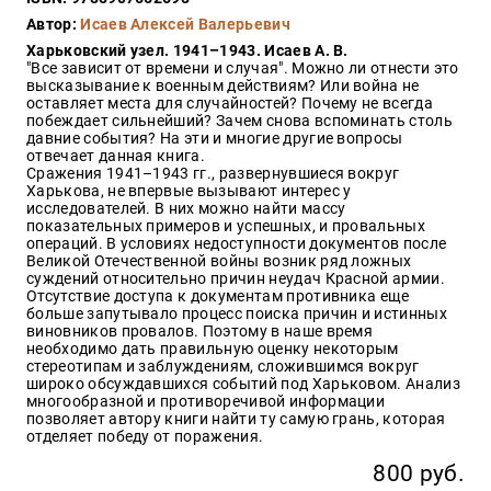
Закон
Автор:
Исаев Алексей Валерьевич
Красота
Харьковский узел. 1941–1943. Исаев А. В.
и
"Все зависит от времени и случая". Можно ли отнести это
здоровье
высказывание к военным действиям? Или война не
оставляет места для случайностей? Почему не всегда
побеждает сильнейший? Зачем снова вспоминать столь
давние события? На эти и многие другие вопросы
отвечает данная книга.
Оптовикам
Сражения 1941–1943 гг., развернувшиеся вокруг
Харькова, не впервые вызывают интерес у
Авторам
исследователей. В них можно найти массу
показательных примеров и успешных, и провальных
Контакты
операций. В условиях недоступности документов после
Мероприятия
Великой Отечественной войны возник ряд ложных
суждений относительно причин неудач Красной армии.
Отсутствие доступа к документам противника еще
+7(499)
больше запутывало процесс поиска причин и истинных
350-17-
виновников провалов. Поэтому в наше время
79
необходимо дать правильную оценку некоторым
стереотипам и заблуждениям, сложившимся вокруг
широко обсуждавшихся событий под Харьковом. Анализ
Москва
многообразной и противоречивой информации
позволяет автору книги найти ту самую грань, которая
pochta@den-
отделяет победу от поражения.
magazin.ru
800 руб.