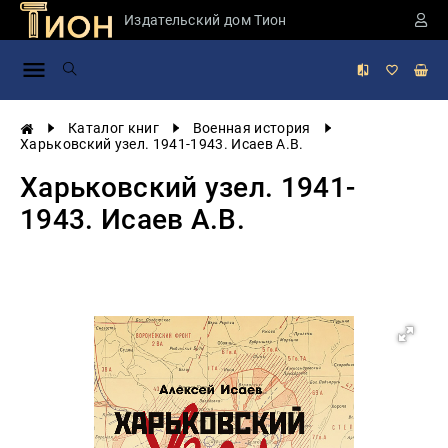
Издательский дом Тион
Занимательная
наука
История
Каталог книг
Военная история
России
Харьковский узел. 1941-1943. Исаев А.В.
Мировая
Харьковский узел. 1941-
история
1943. Исаев А.В.
Экономика
Фантастика
и
приключения
Учебная
литература
Мир
будущего
Публицистика