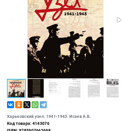
Проза
Тайное и
непознанное
Образ
жизни
Философия
Военная
история
Конспирология
Политика
Религия
Туризм
Разное
Кухня,
Харьковский узел. 1941-1943. Исаев А.В.
гастрономия,
Код товара: 4143076
кулинария
ISBN: 9785907662698