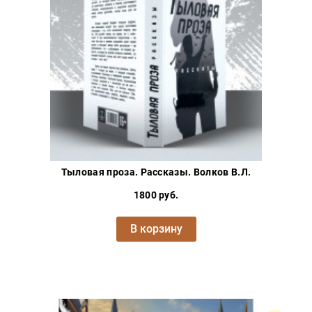
Проза
Тайное и
непознанное
Образ
жизни
Философия
Военная
история
Конспирология
Тыловая проза. Рассказы. Волков В.Л.
Политика
1800 руб.
Религия
Туризм
В корзину
Разное
Кухня,
гастрономия,
кулинария