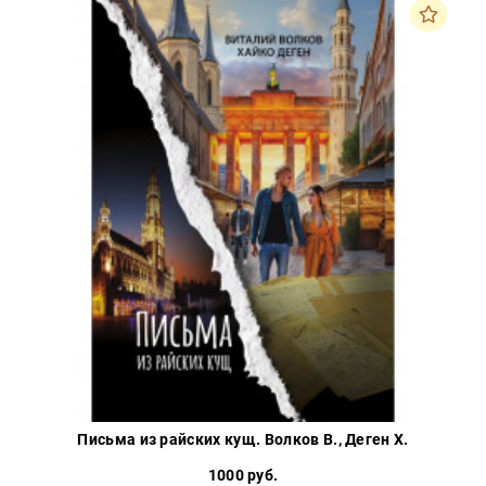
Закон
Красота
и
здоровье
Оптовикам
Авторам
Контакты
Мероприятия
+7(499)
350-17-
79
Москва
pochta@den-
Письма из райских кущ. Волков В., Деген Х.
magazin.ru
1000 руб.