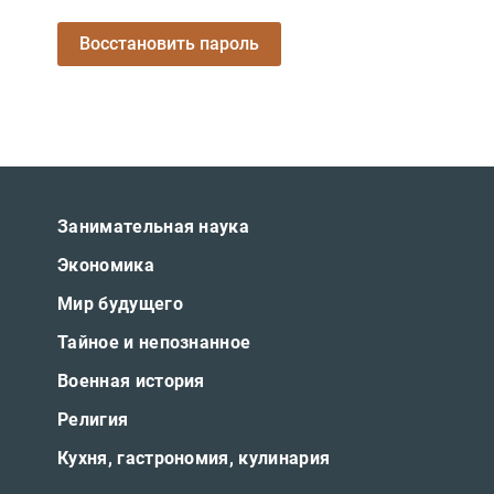
Публицистика
Проза
Тайное и
непознанное
Образ
жизни
Занимательная наука
Философия
Экономика
Военная
Мир будущего
история
Тайное и непознанное
Конспирология
Военная история
Политика
Религия
Религия
Кухня, гастрономия, кулинария
Туризм