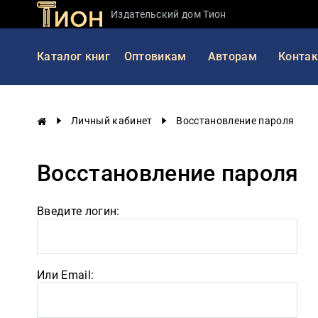
Издательский дом Тион
Занимательная
Каталог книг
Оптовикам
Авторам
Конта
наука
История
России
Личный кабинет
Восстановление пароля
Мировая
история
Восстановление пароля
Экономика
Фантастика
Введите логин:
и
приключения
Учебная
литература
Или Email:
Мир
будущего