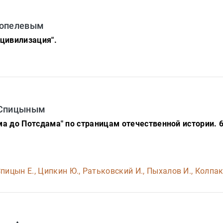
Сопелевым
-цивилизация".
 Спицыным
ма до Потсдама" по страницам отечественной истории. 6-
пицын Е., Ципкин Ю., Ратьковский И., Пыхалов И., Колпа