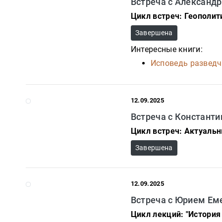
Встреча с Алексан
Разное
Цикл встреч: Геополит
Кухня,
Завершена
гастрономия,
кулинария
Интересные книги:
Исповедь разведч
Закон
Красота
и
12.09.2025
здоровье
Встреча с Констант
Цикл встреч: Актуаль
Оптовикам
Завершена
Авторам
Контакты
12.09.2025
Мероприятия
Встреча с Юрием Е
Цикл лекций: "История
+7(499)