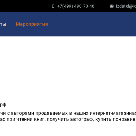
+7(499) 490-70-48
izdatel@id
кты
Мероприятия
.рф
чи с авторами продаваемых в наших интернет-магазинах
ас при чтении книг, получить автограф, купить понравив