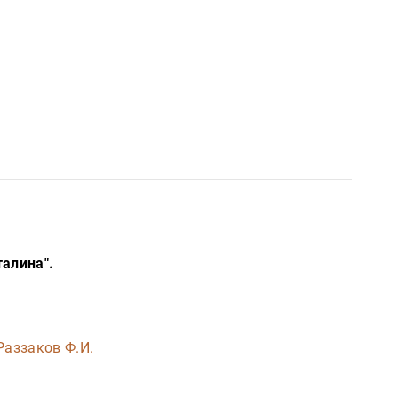
талина".
Раззаков Ф.И.