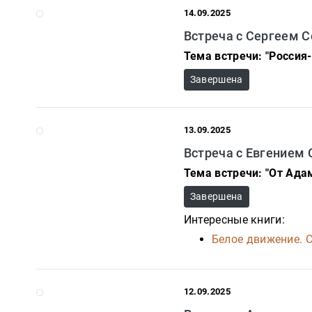
14.09.2025
Публицистика
Встреча с Сергеем 
Проза
Тема встречи: "Россия
Тайное и
Завершена
непознанное
Образ
жизни
13.09.2025
Философия
Встреча с Евгением
Тема встречи: "От Ада
Военная
история
Завершена
Конспирология
Интересные книги:
Белое движение. С
Политика
Религия
12.09.2025
Туризм