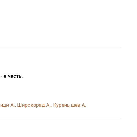
 я часть.
киди А., Широкорад А., Куренышев А.