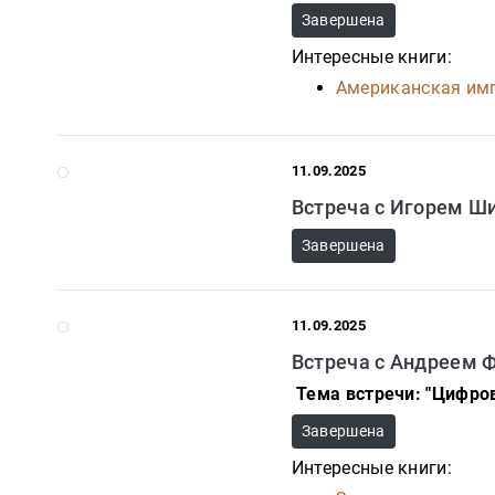
350-17-
Завершена
79
Интересные книги:
Москва
Американская имп
pochta@den-
magazin.ru
11.09.2025
Встреча с Игорем 
Завершена
11.09.2025
Встреча с Андреем 
Тема встречи: "Цифров
Завершена
Интересные книги: