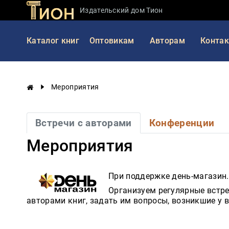
Издательский дом Тион
Занимательная
Каталог книг
Оптовикам
Авторам
Конта
наука
История
России
Мероприятия
Мировая
история
Встречи с авторами
Конференции
Экономика
Мероприятия
Фантастика
и
приключения
При поддержке день-магазин
Учебная
Организуем регулярные встре
литература
авторами книг, задать им вопросы, возникшие у в
Мир
будущего