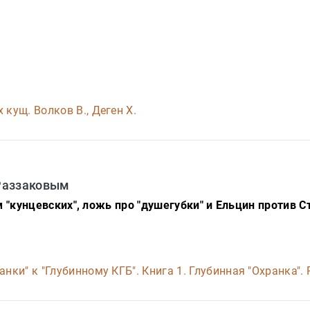
 кущ. Волков В., Деген Х.
Раззаковым
 "кунцевских", ложь про "душегубки" и Ельцин против С
анки" к "Глубинному КГБ". Книга 1. Глубинная "Охранка". 