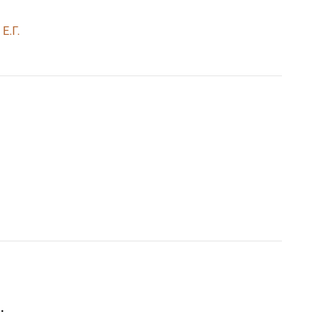
Е.Г.
.