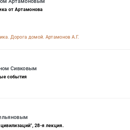
дром Артамоновым
ика от Артамонова
ика. Дорога домой. Артамонов А.Г.
ином Сивковым
ные события
мельяновым
 цивилизаций", 28-я лекция.