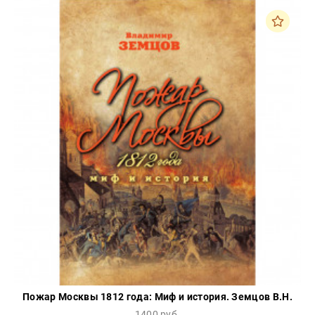
Закон
Красота
и
здоровье
Оптовикам
Авторам
Контакты
Мероприятия
+7(499)
350-17-
79
Москва
pochta@den-
magazin.ru
Пожар Москвы 1812 года: Миф и история. Земцов В.Н.
1400 руб.