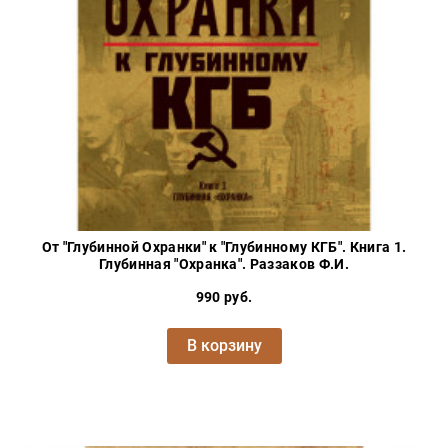
Проза
Тайное и
непознанное
Образ
жизни
Философия
Военная
история
Конспирология
От "Глубинной Охранки" к "Глубинному КГБ". Книга 1.
Политика
Глубинная "Охранка". Раззаков Ф.И.
Религия
990 руб.
Туризм
В корзину
Разное
Кухня,
гастрономия,
кулинария