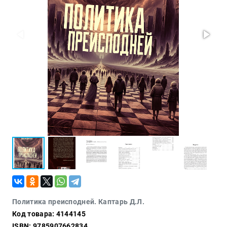
Проза
Тайное и
непознанное
Образ
жизни
Философия
Военная
история
Конспирология
Политика
Религия
Туризм
Разное
Кухня,
Политика преисподней. Каптарь Д.Л.
гастрономия,
Код товара: 4144145
кулинария
ISBN: 9785907662834