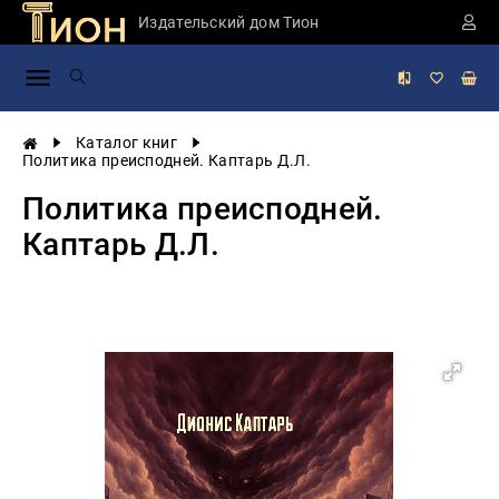
Издательский дом Тион
Занимательная
наука
История
Каталог книг
России
Политика преисподней. Каптарь Д.Л.
Мировая
Политика преисподней.
история
Каптарь Д.Л.
Экономика
Фантастика
и
приключения
Учебная
литература
Мир
будущего
Публицистика