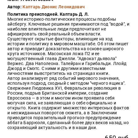
Закон
Автор:
Каптарь Дионис Леонидович
Красота
Политика преисподней. Каптарь Д. Л.
и
Многие историко-политические процессы подобны
здоровье
айсбергу. Ключевые решения принимаются под "водой", и
наиболее влиятельные люди предпочитают не
афишировать свой реальный объем власти.
Существуют скрытые факторы, влияющие на ход
истории и политику в мировом масштабе. Об этом пишет
Оптовикам
автор и приводит доказательства на основе широкого
круга источников. Масонская ложа П2 и ее
Авторам
могущественный глава Джелли. "Адвокат дьявола"
Вержес. Два Наполеона. Талейран и Гарибальди. Ллойд
Контакты
Джорд и Смэтс. С ними и другими известными
Мероприятия
личностями вывстретитесь на страницах книги.
Автор анализирует ряд событий мирового значения,
используя подход, сходный с методом "черного ящика".
+7(499)
Свержение Людовика XVI, Февральская революция в
350-17-
России, подрыв Британской империи, создание
79
Евросоюза — в этом и многом ином проявила себя
могучая сила, не заявляющая о себе официально и
открыто. Книга содержит множество интересных фактов
Москва
и неожиданных поворотов сюжета, а в Заключении
приводится поразительный прогноз-предупреждение
pochta@den-
аббата Баррюэля, сделанный более двух веков назад, но
magazin.ru
сохраняющий актуальность и в наши дни.