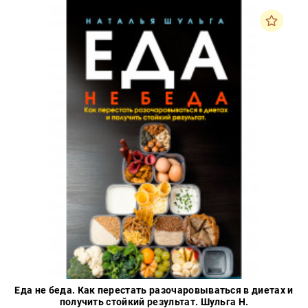
Закон
Красота
и
здоровье
Оптовикам
Авторам
Контакты
Мероприятия
+7(499)
350-17-
79
Москва
pochta@den-
magazin.ru
Еда не беда. Как перестать разочаровываться в диетах и
получить стойкий результат. Шульга Н.