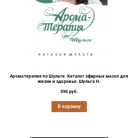
Проза
Тайное и
непознанное
Образ
жизни
Философия
Военная
история
Конспирология
Ароматерапия по Шульге. Каталог эфирных масел для
Политика
жизни и здоровья. Шульга Н.
Религия
590 руб.
Туризм
В корзину
Разное
Кухня,
гастрономия,
кулинария