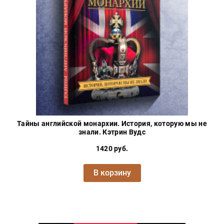
Проза
Тайное и
непознанное
Образ
жизни
Философия
Военная
история
Конспирология
Тайны английской монархии. История, которую мы не
Политика
знали. Кэтрин Вудс
Религия
1420 руб.
Туризм
В корзину
Разное
Кухня,
гастрономия,
кулинария