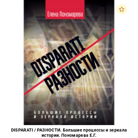
Закон
Красота
и
здоровье
Оптовикам
Авторам
Контакты
Мероприятия
+7(499)
350-17-
79
Москва
pochta@den-
magazin.ru
DISPARATI / РАЗНОСТИ. Большие процессы и зеркала
истории. Пономарева Е.Г.