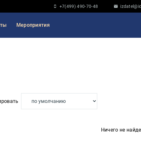
+7(499) 490-70-48
izdatel@id
кты
Мероприятия
ировать
Ничего не найд