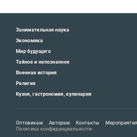
Публицистика
Проза
Занимательная наука
Тайное и
непознанное
Экономика
Образ
Мир будущего
жизни
Тайное и непознанное
Философия
Военная история
Военная
Религия
история
Кухня, гастрономия, кулинария
Конспирология
Политика
Религия
Оптовикам
Авторам
Контакты
Мероприяти
Политика конфиденциальности
Туризм