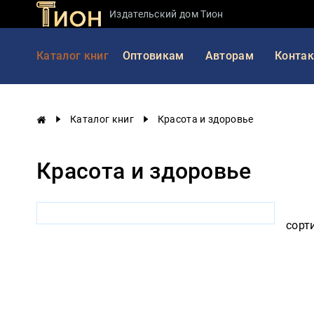
Издательский дом Тион
Занимательная
Каталог книг
Оптовикам
Авторам
Конта
наука
История
России
Каталог книг
Красота и здоровье
Мировая
история
Красота и здоровье
Экономика
Фантастика
и
приключения
сорт
Учебная
литература
Мир
будущего