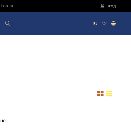
tion.ru
вход
ено