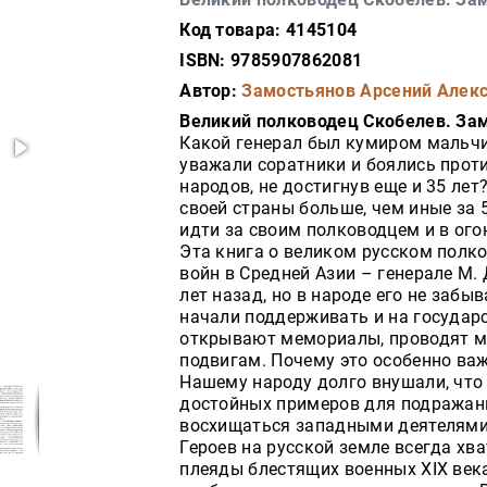
Код товара: 4145104
ISBN: 9785907862081
Автор:
Замостьянов Арсений Алек
Великий полководец Скобелев. Зам
Какой генерал был кумиром мальчиш
уважали соратники и боялись прот
народов, не достигнув еще и 35 лет
своей страны больше, чем иные за
идти за своим полководцем и в огон
Эта книга о великом русском полко
войн в Средней Азии – генерале М. 
лет назад, но в народе его не забы
начали поддерживать и на государ
открывают мемориалы, проводят м
подвигам. Почему это особенно ва
Нашему народу долго внушали, что 
достойных примеров для подражания
восхищаться западными деятелями.
Героев на русской земле всегда хва
плеяды блестящих военных XIX века