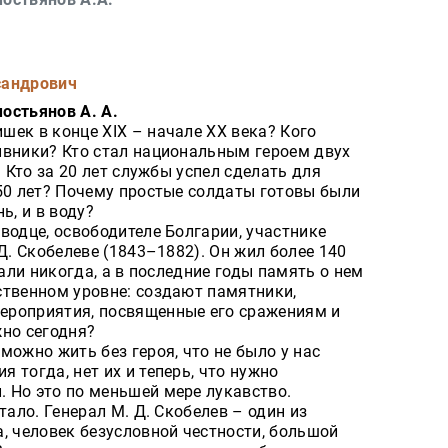
сандрович
остьянов А. А.
ек в конце XIX – начале XX века? Кого
ивники? Кто стал национальным героем двух
? Кто за 20 лет службы успел сделать для
 50 лет? Почему простые солдаты готовы были
ь, и в воду?
водце, освободителе Болгарии, участнике
Д. Скобелеве (1843–1882). Он жил более 140
вали никогда, а в последние годы память о нем
ственном уровне: создают памятники,
ероприятия, посвященные его сражениям и
жно сегодня?
можно жить без героя, что не было у нас
 тогда, нет их и теперь, что нужно
 Но это по меньшей мере лукавство.
тало. Генерал М. Д. Скобелев – один из
, человек безусловной честности, большой