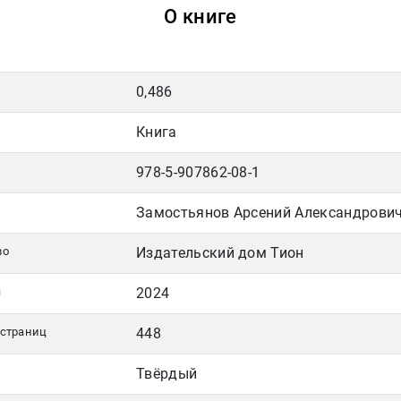
О книге
0,486
Книга
978-5-907862-08-1
Замостьянов Арсений Александрови
во
Издательский дом Тион
я
2024
 страниц
448
Твёрдый