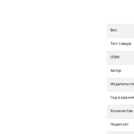
350-17-
79
Москва
Вес
pochta@den-
magazin.ru
Тип товара
ISBN
Автор
Издательст
Год издани
Количество
Переплет