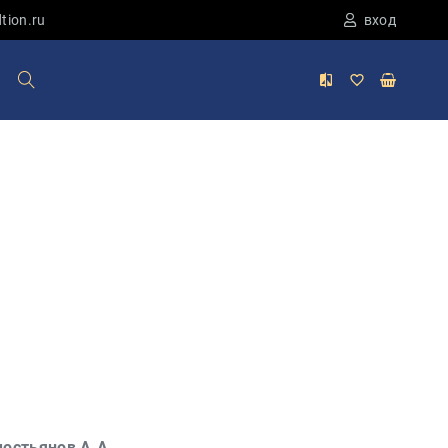
tion.ru
вход
остьянов А.А.