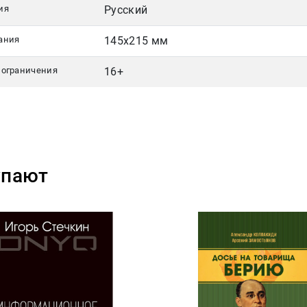
ия
Русский
ания
145х215 мм
 ограничения
16+
упают