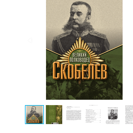
Публицистика
Проза
Тайное и
непознанное
Образ
жизни
Философия
Военная
история
Конспирология
Политика
Религия
Туризм