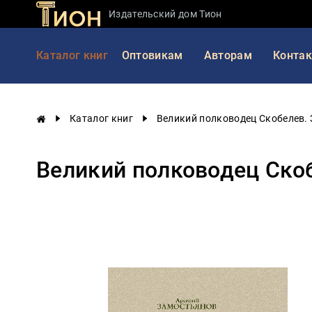
Издательский дом Тион
Занимательная
Каталог книг
Оптовикам
Авторам
Конта
наука
История
России
Каталог книг
Великий полководец Скобелев. 
Мировая
история
Великий полководец Скоб
Экономика
Фантастика
и
приключения
Учебная
литература
Мир
будущего