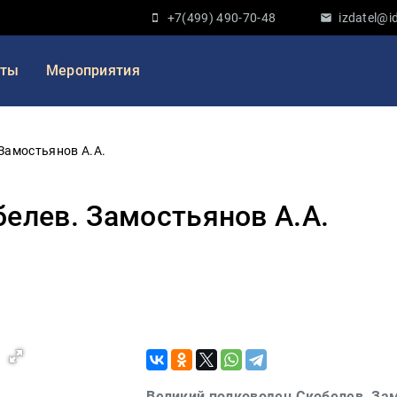
+7(499) 490-70-48
izdatel@id
кты
Мероприятия
Замостьянов А.А.
елев. Замостьянов А.А.
Великий полководец Скобелев. Зам