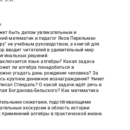
ч
жет быть делом увлекательным и
кий математик и педагог Яков Перельман
у" не учебным руководством, а книгой для
ор вводит читателей в удивительный мир
ригинальных решений.
 заключается язык алгебры? Какая задача
ожет ли алгебра понадобиться в
ожно угадать день рождения человека? За
сь крупное денежное вознаграждение? Умеет
 писал Стендаль? О какой задаче идёт речь в
лая Богданова-Бельского? Как математика
ательными сюжетами, подстёгивающими
ательные экскурсии в область истории
 применений алгебры в практической жизни.