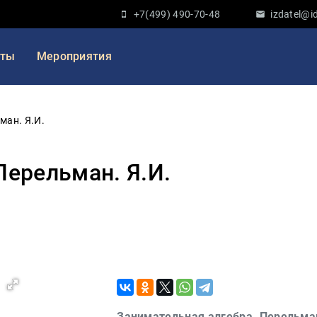
+7(499) 490-70-48
izdatel@id
кты
Мероприятия
ман. Я.И.
Перельман. Я.И.
Занимательная алгебра. Перельман