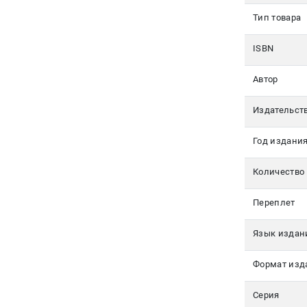
350-17-
Тип товара
79
Москва
ISBN
pochta@den-
Автор
magazin.ru
Издательст
Год издани
Количество
Переплет
Язык издан
Формат изд
Серия