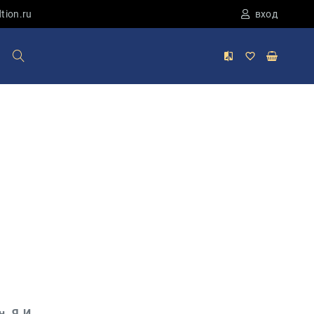
tion.ru
вход
. Я.И.