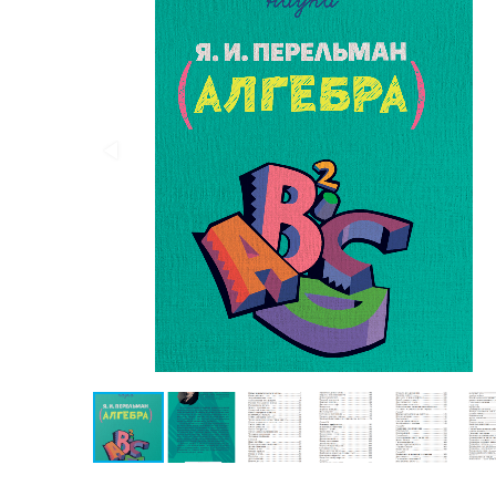
Публицистика
Проза
Тайное и
непознанное
Образ
жизни
Философия
Военная
история
Конспирология
Политика
Религия
Туризм