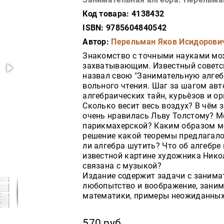
Код товара: 4138432
ISBN: 9785604840542
Автор:
Перельман Яков Исидорови
Знакомство с точными науками мо
захватывающим. Известный советс
назвал свою "Занимательную алгебр
вольного чтения. Шаг за шагом авт
алгебраических тайн, курьёзов и о
Сколько весит весь воздух? В чём
очень нравилась Льву Толстому? М
парикмахерской? Каким образом м
решение какой теоремы предлагало
ли алгебра шутить? Что об алгебре
известной картине художника Нико
связана с музыкой?
Издание содержит задачи с заним
любопытство и воображение, заним
математики, примеры неожиданных
570 руб.