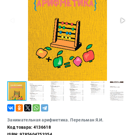
Проза
Тайное и
непознанное
Образ
жизни
Философия
Военная
история
Конспирология
Политика
Религия
Туризм
Разное
Кухня,
Занимательная арифметика. Перельман Я.И.
гастрономия,
Код товара: 4136618
кулинария
ISBN: 9785604753354