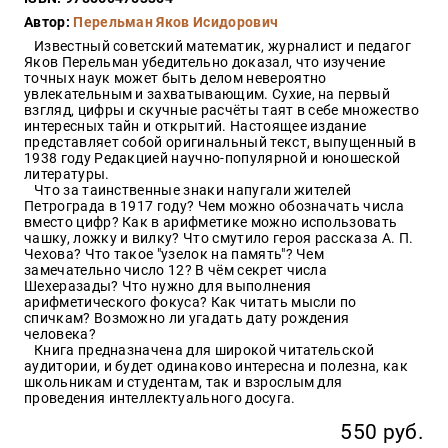
Закон
Автор:
Перельман Яков Исидорович
Красота
Известный советский математик, журналист и педагог
и
Яков Перельман убедительно доказал, что изучение
здоровье
точных наук может быть делом невероятно
увлекательным и захватывающим. Сухие, на первый
взгляд, цифры и скучные расчёты таят в себе множество
интересных тайн и открытий. Настоящее издание
представляет собой оригинальный текст, выпущенный в
Оптовикам
1938 году Редакцией научно-популярной и юношеской
литературы.
Авторам
Что за таинственные знаки напугали жителей
Петрограда в 1917 году? Чем можно обозначать числа
Контакты
вместо цифр? Как в арифметике можно использовать
Мероприятия
чашку, ложку и вилку? Что смутило героя рассказа А. П.
Чехова? Что такое "узелок на память"? Чем
замечательно число 12? В чём секрет числа
+7(499)
Шехеразады? Что нужно для выполнения
350-17-
арифметического фокуса? Как читать мысли по
79
спичкам? Возможно ли угадать дату рождения
человека?
Книга предназначена для широкой читательской
Москва
аудитории, и будет одинаково интересна и полезна, как
школьникам и студентам, так и взрослым для
pochta@den-
проведения интеллектуального досуга.
magazin.ru
550 руб.