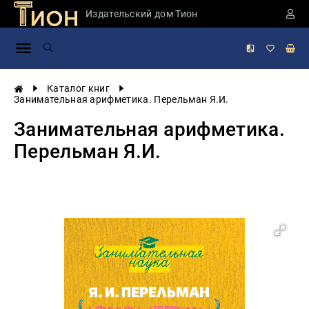
Издательский дом Тион
Занимательная
наука
История
Каталог книг
России
Занимательная арифметика. Перельман Я.И.
Мировая
Занимательная арифметика.
история
Перельман Я.И.
Экономика
Фантастика
и
приключения
Учебная
литература
Мир
будущего
Публицистика