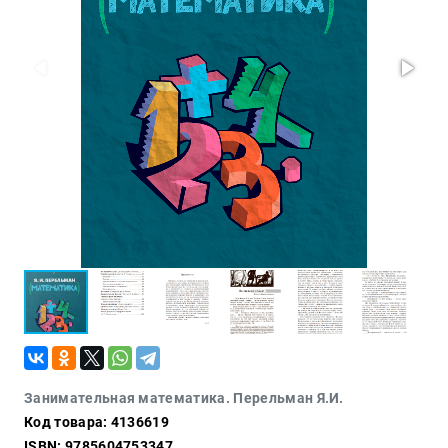
Проза
Тайное и
непознанное
Образ
жизни
Философия
Военная
история
Конспирология
Политика
Религия
Туризм
Разное
Кухня,
Занимательная математика. Перельман Я.И.
гастрономия,
Код товара: 4136619
кулинария
ISBN: 9785604753347