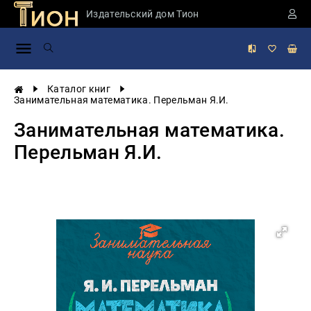
Издательский дом Тион
Занимательная
наука
История
Каталог книг
России
Занимательная математика. Перельман Я.И.
Мировая
Занимательная математика.
история
Перельман Я.И.
Экономика
Фантастика
и
приключения
Учебная
литература
Мир
будущего
Публицистика