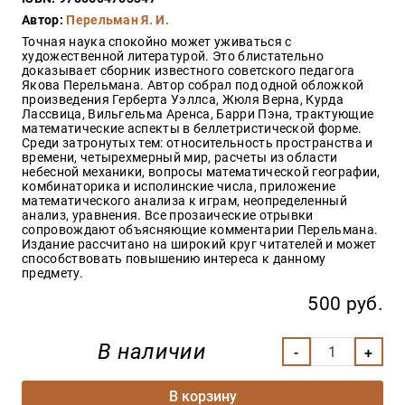
Закон
Автор:
Перельман Я. И.
Красота
Точная наука спокойно может уживаться с
и
художественной литературой. Это блистательно
здоровье
доказывает сборник известного советского педагога
Якова Перельмана. Автор собрал под одной обложкой
произведения Герберта Уэллса, Жюля Верна, Курда
Лассвица, Вильгельма Аренса, Барри Пэна, трактующие
математические аспекты в беллетристической форме.
Оптовикам
Среди затронутых тем: относительность пространства и
времени, четырехмерный мир, расчеты из области
Авторам
небесной механики, вопросы математической географии,
комбинаторика и исполинские числа, приложение
Контакты
математического анализа к играм, неопределенный
Мероприятия
анализ, уравнения. Все прозаические отрывки
сопровождают объясняющие комментарии Перельмана.
Издание рассчитано на широкий круг читателей и может
+7(499)
способствовать повышению интереса к данному
350-17-
предмету.
79
500 руб.
Москва
В наличии
pochta@den-
magazin.ru
В корзину