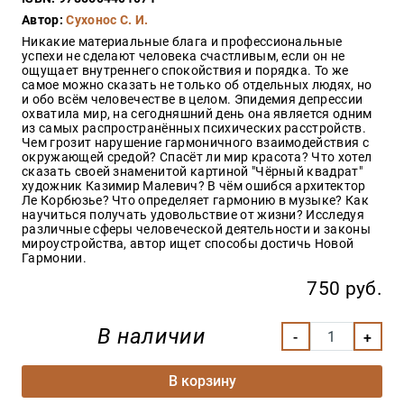
Закон
Автор:
Сухонос С. И.
Красота
Никакие материальные блага и профессиональные
и
успехи не сделают человека счастливым, если он не
здоровье
ощущает внутреннего спокойствия и порядка. То же
самое можно сказать не только об отдельных людях, но
и обо всём человечестве в целом. Эпидемия депрессии
охватила мир, на сегодняшний день она является одним
из самых распространённых психических расстройств.
Оптовикам
Чем грозит нарушение гармоничного взаимодействия с
окружающей средой? Спасёт ли мир красота? Что хотел
Авторам
сказать своей знаменитой картиной "Чёрный квадрат"
художник Казимир Малевич? В чём ошибся архитектор
Контакты
Ле Корбюзье? Что определяет гармонию в музыке? Как
Мероприятия
научиться получать удовольствие от жизни? Исследуя
различные сферы человеческой деятельности и законы
мироустройства, автор ищет способы достичь Новой
+7(499)
Гармонии.
350-17-
79
750 руб.
Москва
В наличии
pochta@den-
magazin.ru
В корзину