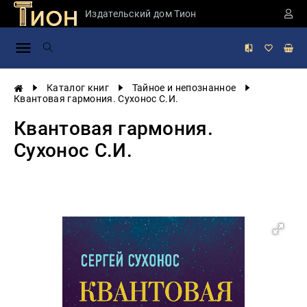
Издательский дом Тион
Занимательная
наука
История
Каталог книг
Тайное и непознанное
России
Квантовая гармония. Сухонос С.И.
Мировая
Квантовая гармония.
история
Сухонос С.И.
Экономика
Фантастика
и
приключения
Учебная
литература
Мир
будущего
Публицистика