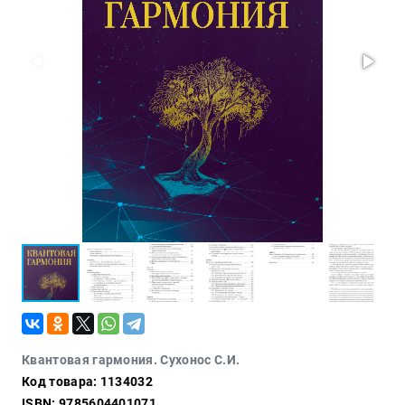
Проза
Тайное и
непознанное
Образ
жизни
Философия
Военная
история
Конспирология
Политика
Религия
Туризм
Разное
Кухня,
Квантовая гармония. Сухонос С.И.
гастрономия,
Код товара: 1134032
кулинария
ISBN: 9785604401071