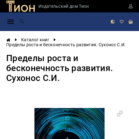
Издательский дом Тион
Занимательная
наука
История
Каталог книг
России
Пределы роста и бесконечность развития. Сухонос С.И.
Мировая
Пределы роста и
история
бесконечность развития.
Экономика
Сухонос С.И.
Фантастика
и
приключения
Учебная
литература
Мир
будущего
Публицистика