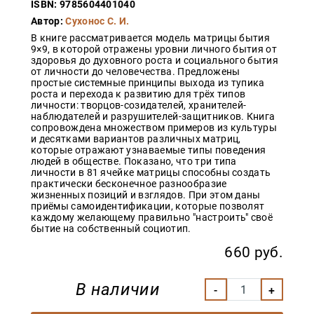
ISBN: 9785604401040
Закон
Автор:
Сухонос С. И.
Красота
В книге рассматривается модель матрицы бытия
и
9×9, в которой отражены уровни личного бытия от
здоровье
здоровья до духовного роста и социального бытия
от личности до человечества. Предложены
простые системные принципы выхода из тупика
роста и перехода к развитию для трёх типов
личности: творцов-созидателей, хранителей-
Оптовикам
наблюдателей и разрушителей-защитников. Книга
Авторам
сопровождена множеством примеров из культуры
и десятками вариантов различных матриц,
Контакты
которые отражают узнаваемые типы поведения
людей в обществе. Показано, что три типа
Мероприятия
личности в 81 ячейке матрицы способны создать
практически бесконечное разнообразие
жизненных позиций и взглядов. При этом даны
+7(499)
приёмы самоидентификации, которые позволят
350-17-
каждому желающему правильно "настроить" своё
79
бытие на собственный социотип.
Москва
660 руб.
pochta@den-
magazin.ru
В наличии