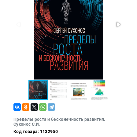
Проза
Тайное и
непознанное
Образ
жизни
Философия
Военная
история
Конспирология
Политика
Религия
Туризм
Разное
Пределы роста и бесконечность развития.
Кухня,
Сухонос С.И.
гастрономия,
кулинария
Код товара: 1132950