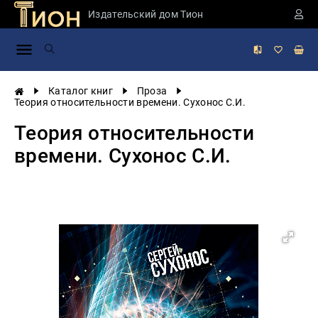
Издательский дом Тион
Занимательная
наука
История
Каталог книг
Проза
России
Теория относительности времени. Сухонос С.И.
Мировая
Теория относительности
история
времени. Сухонос С.И.
Экономика
Фантастика
и
приключения
Учебная
литература
Мир
будущего
Публицистика