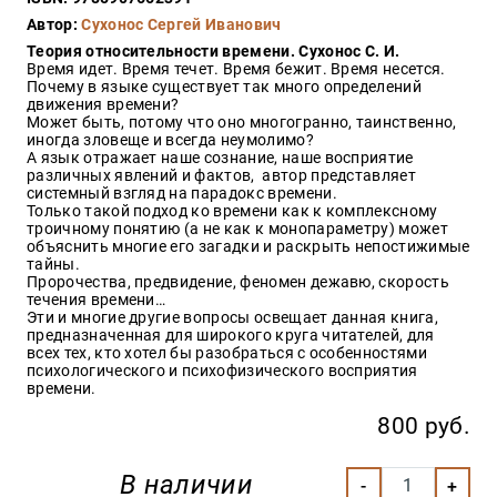
Закон
Автор:
Сухонос Сергей Иванович
Красота
Теория относительности времени. Сухонос С. И.
и
Время идет. Время течет. Время бежит. Время несется.
здоровье
Почему в языке существует так много определений
движения времени?
Может быть, потому что оно многогранно, таинственно,
иногда зловеще и всегда неумолимо?
А язык отражает наше сознание, наше восприятие
Оптовикам
различных явлений и фактов, автор представляет
системный взгляд на парадокс времени.
Авторам
Только такой подход ко времени как к комплексному
троичному понятию (а не как к монопараметру) может
Контакты
объяснить многие его загадки и раскрыть непостижимые
Мероприятия
тайны.
Пророчества, предвидение, феномен дежавю, скорость
течения времени…
+7(499)
Эти и многие другие вопросы освещает данная книга,
350-17-
предназначенная для широкого круга читателей, для
79
всех тех, кто хотел бы разобраться с особенностями
психологического и психофизического восприятия
времени.
Москва
800 руб.
pochta@den-
magazin.ru
В наличии