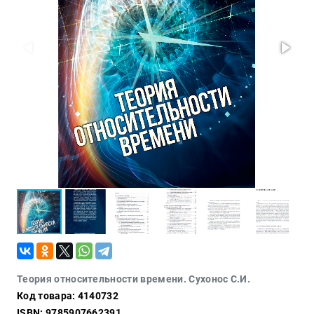
Проза
Тайное и
непознанное
Образ
жизни
Философия
Военная
история
Конспирология
Политика
Религия
Туризм
Разное
Кухня,
Теория относительности времени. Сухонос С.И.
гастрономия,
Код товара: 4140732
кулинария
ISBN: 9785907662391