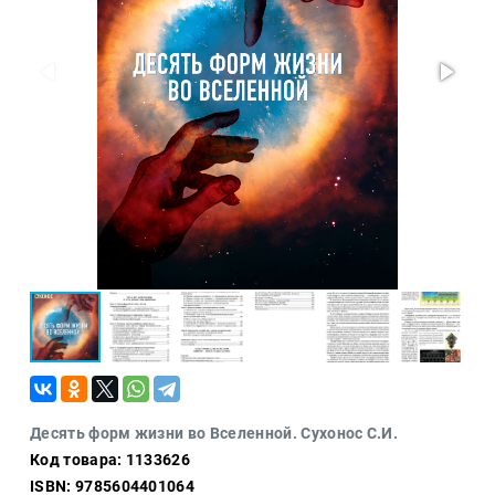
Проза
Тайное и
непознанное
Образ
жизни
Философия
Военная
история
Конспирология
Политика
Религия
Туризм
Разное
Кухня,
Десять форм жизни во Вселенной. Сухонос С.И.
гастрономия,
Код товара: 1133626
кулинария
ISBN: 9785604401064