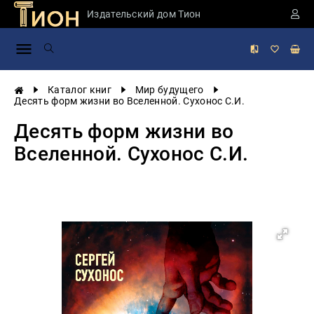
Издательский дом Тион
Занимательная
наука
История
Каталог книг
Мир будущего
России
Десять форм жизни во Вселенной. Сухонос С.И.
Мировая
Десять форм жизни во
история
Вселенной. Сухонос С.И.
Экономика
Фантастика
и
приключения
Учебная
литература
Мир
будущего
Публицистика