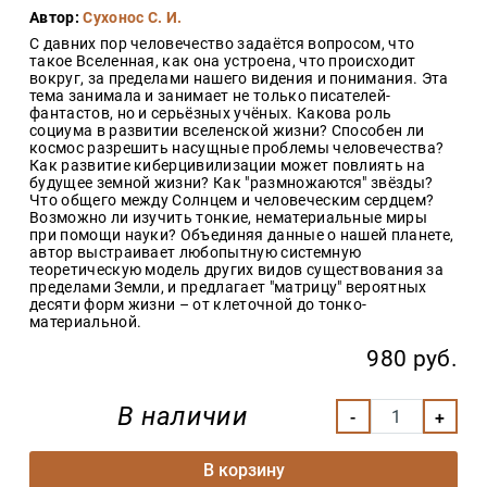
Закон
Автор:
Сухонос С. И.
С давних пор человечество задаётся вопросом, что
Красота
такое Вселенная, как она устроена, что происходит
и
вокруг, за пределами нашего видения и понимания. Эта
здоровье
тема занимала и занимает не только писателей-
фантастов, но и серьёзных учёных. Какова роль
социума в развитии вселенской жизни? Способен ли
космос разрешить насущные проблемы человечества?
Оптовикам
Как развитие киберцивилизации может повлиять на
будущее земной жизни? Как "размножаются" звёзды?
Авторам
Что общего между Солнцем и человеческим сердцем?
Возможно ли изучить тонкие, нематериальные миры
Контакты
при помощи науки? Объединяя данные о нашей планете,
автор выстраивает любопытную системную
Мероприятия
теоретическую модель других видов существования за
пределами Земли, и предлагает "матрицу" вероятных
десяти форм жизни – от клеточной до тонко-
+7(499)
материальной.
350-17-
79
980 руб.
Москва
В наличии
pochta@den-
magazin.ru
В корзину