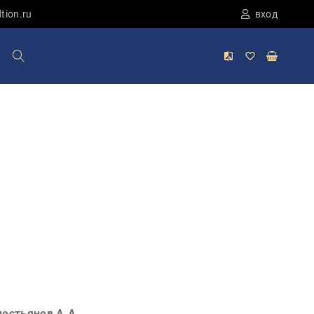
tion.ru
вход
остьянов А.А.