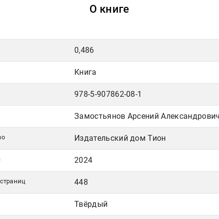
О книге
0,486
Книга
978-5-907862-08-1
Замостьянов Арсений Александрови
во
Издательский дом Тион
я
2024
 страниц
448
Твёрдый