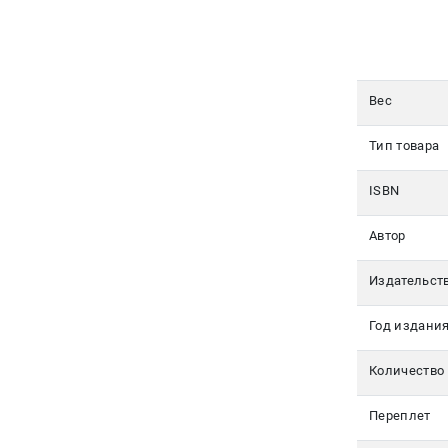
350-17-
79
Москва
Вес
pochta@den-
magazin.ru
Тип товара
ISBN
Автор
Издательст
Год издани
Количество
Переплет