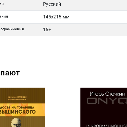
ия
Русский
ания
145х215 мм
 ограничения
16+
упают