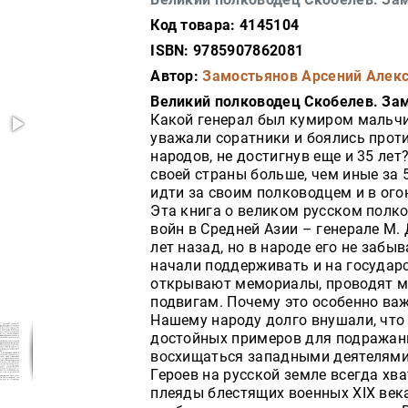
Код товара: 4145104
ISBN: 9785907862081
Автор:
Замостьянов Арсений Алек
Великий полководец Скобелев. Зам
Какой генерал был кумиром мальчиш
уважали соратники и боялись прот
народов, не достигнув еще и 35 лет
своей страны больше, чем иные за
идти за своим полководцем и в огон
Эта книга о великом русском полко
войн в Средней Азии – генерале М. 
лет назад, но в народе его не забы
начали поддерживать и на государ
открывают мемориалы, проводят м
подвигам. Почему это особенно ва
Нашему народу долго внушали, что 
достойных примеров для подражания
восхищаться западными деятелями.
Героев на русской земле всегда хва
плеяды блестящих военных XIX века