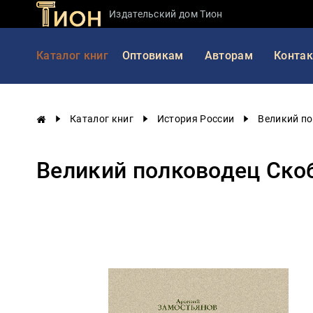
Издательский дом Тион
Занимательная
Каталог книг
Оптовикам
Авторам
Конта
наука
История
России
Каталог книг
История России
Великий по
Мировая
история
Великий полководец Скоб
Экономика
Фантастика
и
приключения
Учебная
литература
Мир
будущего