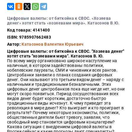
Закон
Красота
и
Цифровые валюты: от биткойна к CBDC. «Хозяева
здоровье
денег» хотят стать «хозяевами мира». Катасонов В.Ю.
Код товара: 4141400
ISBN: 9785907662483
Автор:
Катасонов Валентин Юрьевич
Оптовикам
Цифровые валюты: от биткойна к CBDC. "Хозяева денег"
Авторам
хотят стать "хозяевами мира". Катасонов В. Ю.
По всему миру организовано широкое наступление на
Контакты
наличные, в котором задействованы политики,
Мероприятия
нобелевские лауреаты, СМИ и чиновники всех рангов.
Центробанки заявили о планах создания цифровых
денег. Они называют это третьим видом денег – наряду с
+7(499)
наличными и традиционными безналичными. Этих
350-17-
цифровых денег центробанков пока еще нигде нет, но они
79
могут скоро появиться. Период сосуществования всех
видов денег будет коротким, достаточно быстро
традиционные виды исчезнут. К чему приведет эта
Москва
революция в мире денег? Кто выиграет и кто проиграет в
результате? Почему некоторые экономисты, политики,
pochta@den-
общественные деятели бьют тревогу, заявляя, что
magazin.ru
свободный мир становится цифровым концлагерем?
Какова ситуация с внедрением цифровой валюты в
России сейчас и какие прогнозы дают специалисты?