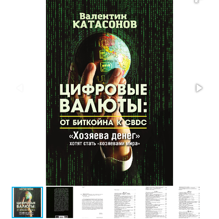
Проза
Тайное и
непознанное
Образ
жизни
Философия
Военная
история
Конспирология
Политика
Религия
Туризм
Разное
Кухня,
гастрономия,
кулинария