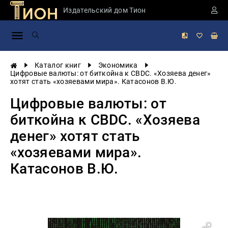
Издательский дом Тион
Занимательная
наука
История
Каталог книг
Экономика
России
Цифровые валюты: от биткойна к CBDC. «Хозяева денег»
хотят стать «хозяевами мира». Катасонов В.Ю.
Мировая
история
Цифровые валюты: от
Экономика
биткойна к CBDC. «Хозяева
Фантастика
денег» хотят стать
и
приключения
«хозяевами мира».
Учебная
Катасонов В.Ю.
литература
Мир
будущего
Публицистика