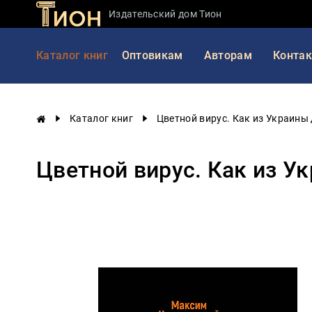
Издательский дом Тион
Занимательная
Каталог книг
Оптовикам
Авторам
Конта
наука
История
России
Каталог книг
Цветной вирус. Как из Украины
Мировая
история
Цветной вирус. Как из У
Экономика
Фантастика
и
приключения
Учебная
литература
Мир
будущего