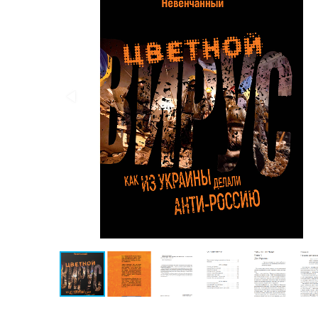
Публицистика
Проза
Тайное и
непознанное
Образ
жизни
Философия
Военная
история
Конспирология
Политика
Религия
Туризм