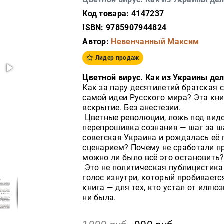
Код товара: 4147237
ISBN: 9785907944824
Автор:
Невенчанный Максим
Лидер продаж
Цветной вирус. Как из Украины де
Как за пару десятилетий братская 
самой идеи Русского мира? Эта кни
вскрытие. Без анестезии.
Цветные революции, ложь под видо
перепрошивка сознания — шаг за ш
советская Украина и рождалась её 
сценарием? Почему не сработали п
можно ли было всё это остановить
Это не политическая публицистика 
голос изнутри, который пробивает
книга — для тех, кто устал от иллю
ни была.