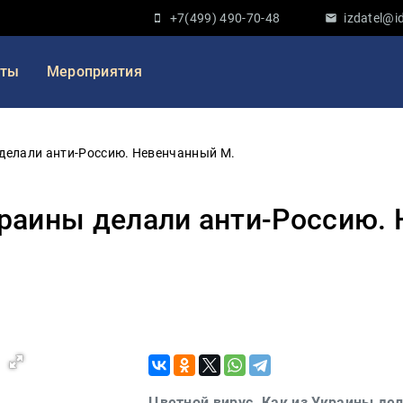
+7(499) 490-70-48
izdatel@id
кты
Мероприятия
 делали анти-Россию. Невенчанный М.
краины делали анти-Россию.
Цветной вирус. Как из Украины де