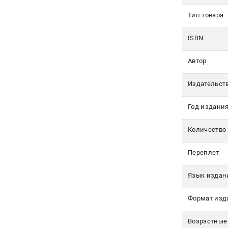
350-17-
79
Тип товара
Москва
ISBN
pochta@den-
Автор
magazin.ru
Издательст
Год издани
Количество
Переплет
Язык издан
Формат изд
Возрастные