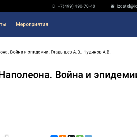
+7(499) 490-70-48
izdatel@id
кты
Мероприятия
на. Война и эпидемии. Гладышев А.В., Чудинов А.В.
аполеона. Война и эпидемии