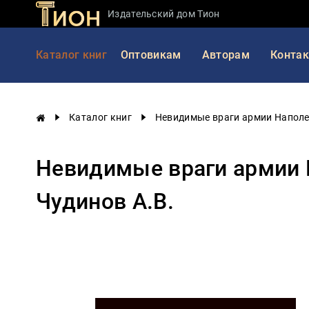
Издательский дом Тион
Занимательная
Каталог книг
Оптовикам
Авторам
Конта
наука
История
России
Каталог книг
Невидимые враги армии Наполео
Мировая
история
Невидимые враги армии Н
Экономика
Фантастика
Чудинов А.В.
и
приключения
Учебная
литература
Мир
будущего