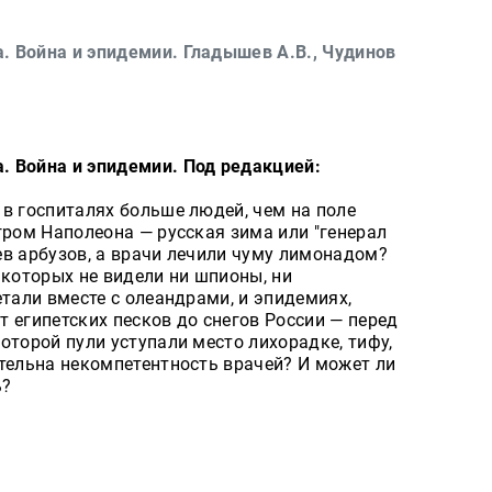
 Война и эпидемии. Гладышев А.В., Чудинов
. Война и эпидемии. Под редакцией:
в госпиталях больше людей, чем на поле
гром Наполеона — русская зима или "генерал
ев арбузов, а врачи лечили чуму лимонадом?
, которых не видели ни шпионы, ни
етали вместе с олеандрами, и эпидемиях,
 египетских песков до снегов России — перед
оторой пули уступали место лихорадке, тифу,
ртельна некомпетентность врачей? И может ли
ь?