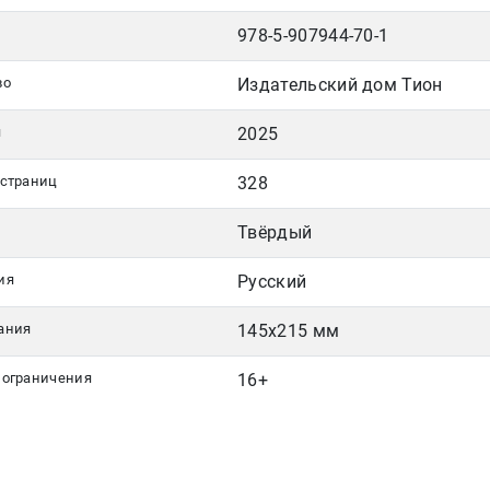
978-5-907944-70-1
во
Издательский дом Тион
я
2025
 страниц
328
Твёрдый
ия
Русский
ания
145x215 мм
 ограничения
16+