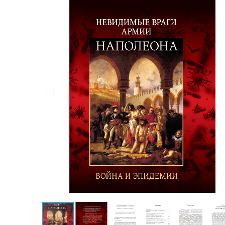
Публицистика
Проза
Тайное и
непознанное
Образ
жизни
Философия
Военная
история
Конспирология
Политика
Религия
Туризм