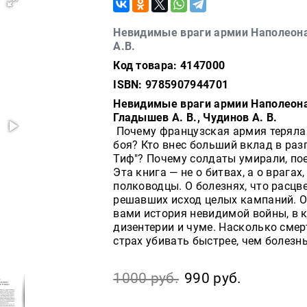
Невидимые враги армии Наполеона.
А.В.
Код товара: 4147000
ISBN: 9785907944701
Невидимые враги армии Наполеона
Гладышев А. В., Чудинов А. В.
Почему французская армия теряла 
боя? Кто внес больший вклад в раз
Тиф"? Почему солдаты умирали, по
Эта книга — не о битвах, а о врагах
полководцы. О болезнях, что расцв
решавших исход целых кампаний. От
вами история невидимой войны, в к
дизентерии и чуме. Насколько сме
страх убивать быстрее, чем болезн
1000 руб.
990 руб.