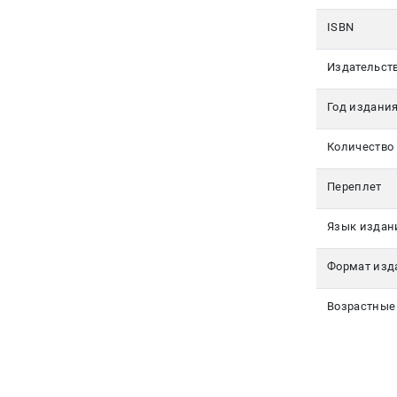
350-17-
79
ISBN
Москва
Издательст
pochta@den-
Год издани
magazin.ru
Количество
Переплет
Язык издан
Формат изд
Возрастные