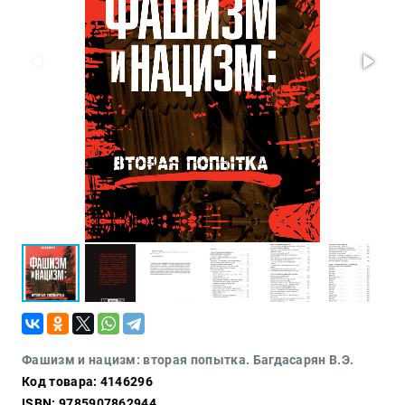
Проза
Тайное и
непознанное
Образ
жизни
Философия
Военная
история
Конспирология
Политика
Религия
Туризм
Разное
Кухня,
Фашизм и нацизм: вторая попытка. Багдасарян В.Э.
гастрономия,
Код товара: 4146296
кулинария
ISBN: 9785907862944