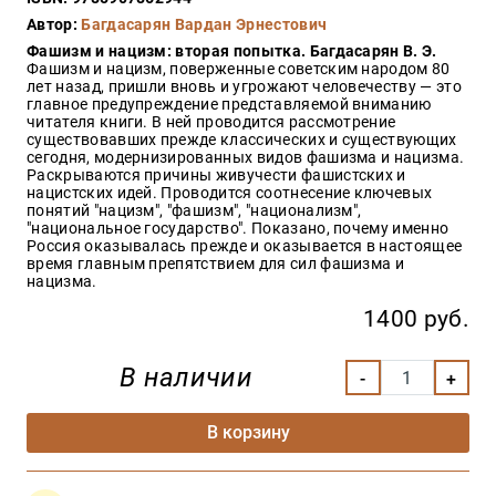
Закон
Автор:
Багдасарян Вардан Эрнестович
Красота
Фашизм и нацизм: вторая попытка. Багдасарян В. Э.
и
Фашизм и нацизм, поверженные советским народом 80
здоровье
лет назад, пришли вновь и угрожают человечеству — это
главное предупреждение представляемой вниманию
читателя книги. В ней проводится рассмотрение
существовавших прежде классических и существующих
сегодня, модернизированных видов фашизма и нацизма.
Оптовикам
Раскрываются причины живучести фашистских и
нацистских идей. Проводится соотнесение ключевых
Авторам
понятий "нацизм", "фашизм", "национализм",
"национальное государство". Показано, почему именно
Контакты
Россия оказывалась прежде и оказывается в настоящее
Мероприятия
время главным препятствием для сил фашизма и
нацизма.
+7(499)
1400 руб.
350-17-
79
В наличии
Москва
В корзину
pochta@den-
magazin.ru