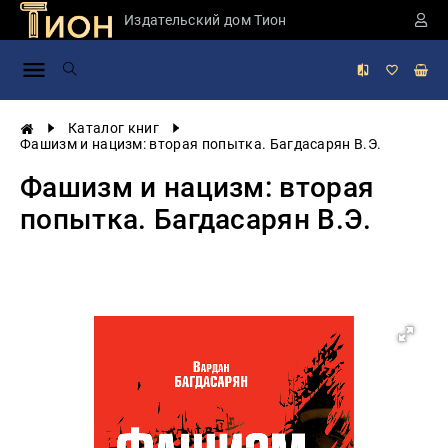
Издательский дом Тион
Занимательная
наука
История
Каталог книг
России
Фашизм и нацизм: вторая попытка. Багдасарян В.Э.
Мировая
Фашизм и нацизм: вторая
история
попытка. Багдасарян В.Э.
Экономика
Фантастика
и
приключения
Учебная
литература
Мир
будущего
Публицистика