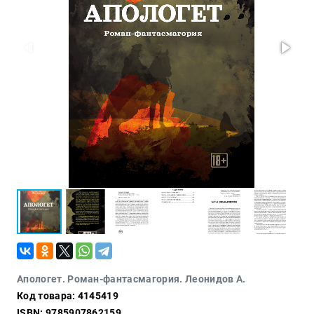
Проза
Тайное и
непознанное
Образ
жизни
Философия
Военная
история
Конспирология
Политика
Религия
Туризм
Разное
Кухня,
Апологет. Роман-фантасмагория. Леонидов А.
гастрономия,
Код товара: 4145419
кулинария
ISBN: 9785907862159