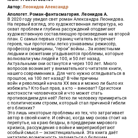
Закон
Автор:
Леонидов Александр
Красота
Апологет. Роман-фантасмагория. Леонидов А.
и
В 2020 году увидел свет роман Александра Леонидова.
здоровье
На первый взгляд, это художественная литература, но
охват проблем и глубина рассуждений отодвигают
художественную составляющую произведения на второй
план. С самых первых страниц читатель встречает
героев, чьи прототипы легко узнаваемы: режиссёр,
Оптовикам
профессор медицины, "герои" войны… За известными
людьми и сюжетами угадываются проблемы, которые
Авторам
волновали умы людей и 100, и 50 лет назад.
Актуальными они останутся и через 100 лет. Много
Контакты
вопросов возникает у внимательного читателя книги,
Мероприятия
нашего современника. Для чего нужно оглядываться в
прошлое, на 100 лет назад? В чём причины
войн и революций начала XX века и можно ли было их
+7(499)
избежать? Кто был прав, а кто – виноват? Где истоки
350-17-
жестокости человеческой и что может стать
79
противоядием для неё? Легко ли человеку примириться
с политическим строем, который стал причиной гибели
его близких?
Москва
Это лишь некоторые проблемы из тех, что затрагивает
автор в своей книге. И сейчас, когда мир снова стоит на
pochta@den-
перепутье, на краю бездны, в преддверии мирового
magazin.ru
кризиса, рассуждения о войне и миреприобретают
особый смысл — экзистенциальный. Эта книга даёт
читателю возможность задуматься о будущем