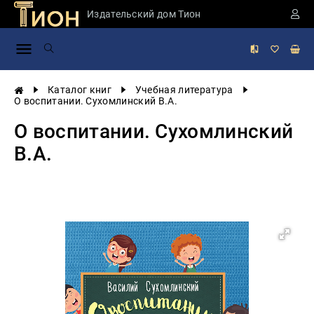
Издательский дом Тион
Занимательная
наука
История
Каталог книг
Учебная литература
России
О воспитании. Сухомлинский В.А.
Мировая
О воспитании. Сухомлинский
история
В.А.
Экономика
Фантастика
и
приключения
Учебная
литература
Мир
будущего
Публицистика