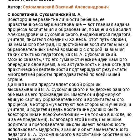
Закон
Автор:
Сухомлинский Василий Александрович
Красота
О воспитании. Сухомлинский В. А.
и
Всестороннее развитие личности ребенка, ее
здоровье
нравственное совершенствование — вот главная задача
процесса воспитания и образования, по мнению Василия
Александровича Сухомлинского, выдающегося педагога,
учителя, писателя середины XX века. Этот путь сложен,
на нем много преград, но достижение воспитательных и
Оптовикам
образовательных целей возможно с опорой на знания
таких опытных педагогов, как В. А. Сухомлинский.
Авторам
Можно сказать, что его гуманистические идеи намного
опередили свое время, а их актуальность и ценность для
Контакты
практической деятельности подтверждают результаты
Мероприятия
многолетней работы преподавателей по всей нашей
стране.
Данная книга представляет собой сборник
+7(499)
высказываний В. А. Сухомлинского и выдержек разного
350-17-
объема из его произведений. Вместе они формируют
79
единую картину образовательного и воспитательного
процесса, в котором участвуют все стороны: и ученики, и
учителя, и родители (ведь воспитание должно быть
Москва
всесторонним и всеобъемлющим — не только в школе, но
и за ее пределами). Благодаря этой книге, нынешние
pochta@den-
родители и преподаватели школы имеют возможность
magazin.ru
использовать мудрость, знания и опыт замечательного
педагога В. А. Сухомлинского в воспитании собственных
детей и учащихся.