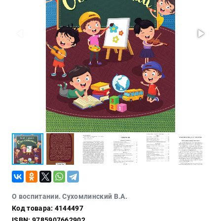
Проза
Тайное и
непознанное
Образ
жизни
Философия
Военная
история
Конспирология
Политика
Религия
Туризм
Разное
Кухня,
О воспитании. Сухомлинский В.А.
гастрономия,
Код товара: 4144497
кулинария
ISBN: 9785907662902