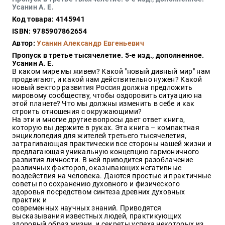
Закон
Усанин А. Е.
Код товара: 4145941
Красота
и
ISBN: 9785907862654
здоровье
Автор:
Усанин Александр Евгеньевич
Пропуск в третье тысячелетие. 5-е изд., дополненное.
Усанин А. Е.
В каком мире мы живем? Какой "новый дивный мир" нам
Оптовикам
продвигают, и какой нам действительно нужен? Какой
новый вектор развития Россия должна предложить
Авторам
мировому сообществу, чтобы оздоровить ситуацию на
этой планете? Что мы должны изменить в себе и как
Контакты
строить отношения с окружающими?
Мероприятия
На эти и многие другие вопросы дает ответ книга,
которую вы держите в руках. Эта книга – компактная
энциклопедия для жителей третьего тысячелетия,
+7(499)
затрагивающая практически все стороны нашей жизни и
350-17-
предлагающая уникальную концепцию гармоничного
79
развития личности. В ней приводится разоблачение
различных факторов, оказывающих негативные
воздействия на человека. Даются простые и практичные
Москва
советы по сохранению духовного и физического
здоровья посредством синтеза древних духовных
pochta@den-
практик и
magazin.ru
современных научных знаний. Приводятся
высказывания известных людей, практикующих
здоровый образ жизни, и секреты успеха некоторых из