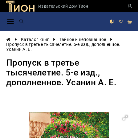
Издательский дом Тион
Занимательная
наука
История
Каталог книг
Тайное и непознанное
России
Пропуск в третье тысячелетие. 5-е изд., дополненное.
Усанин А. Е.
Мировая
история
Пропуск в третье
Экономика
тысячелетие. 5-е изд.,
Фантастика
дополненное. Усанин А. Е.
и
приключения
Учебная
литература
Мир
будущего
Публицистика