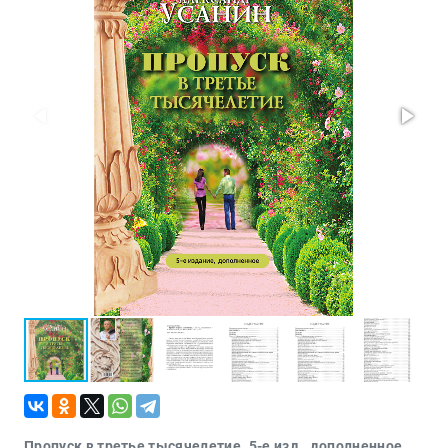
Проза
Тайное и
непознанное
Образ
жизни
Философия
Военная
история
Конспирология
Политика
Религия
Туризм
Разное
Кухня,
гастрономия,
кулинария
Пропуск в третье тысячелетие. 5-е изд., дополненное.