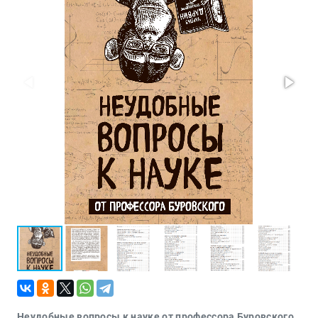
Проза
Тайное и
непознанное
Образ
жизни
Философия
Военная
история
Конспирология
Политика
Религия
Туризм
Разное
Кухня,
гастрономия,
кулинария
Неудобные вопросы к науке от профессора Буровского.