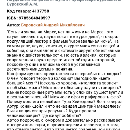
Закон
Буровский А.М.
Код товара: 4137758
Красота
и
ISBN: 9785604840597
здоровье
Автор:
Буровский Андрей Михайлович
"Есть ли жизнь на Марсе, нет ли жизни на Марсе - это
науке неизвестно, наука пока не в курсе дела", - говорил
подгулявший лектор в фильме "Карнавальная ночь". На
Оптовикам
самом деле, наука, конечно, в курсе множества вещей и
событий, она выявляет и систематизирует объективные
Авторам
знания о действительности. Но есть явления, которые
современная наука предпочитает обходить стороной,
Контакты
поскольку они не вписываются в устоявшиеся
Мероприятия
десятилетиями догмы и понятия.
Как формируются представления о первобытных людях?
О чём говорит теория эволюции? Выгодно ли иметь
+7(499)
большой мозг? Насколько уровень интеллекта зависит
350-17-
от объёма мозга? Можно ли обезьяну научить говорить?
79
Какие похоронные ритуалы есть у слонов? Существует ли
в реальности леший? Можно ли сфотографировать фею?
Почему коллеги не любили Тура Хейердала? Во что верил
Москва
Артур Конан-Дойл и что ненавидел Дмитрий Менделеев?
Были ли динозавры разумны? Куда пропали
pochta@den-
человекозавры? Где живут хоббиты?
magazin.ru
Автор подробно, с юмором и доказательно рассказывает
о теории эволюции, о происхождении человека, и о том,
что утверждается и что отрицается современной наукой.