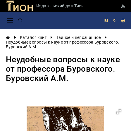
Издательский дом Тион
Занимательная
наука
История
Каталог книг
Тайное и непознанное
России
Неудобные вопросы к науке от профессора Буровского.
Буровский А.М.
Мировая
история
Неудобные вопросы к науке
Экономика
от профессора Буровского.
Фантастика
Буровский А.М.
и
приключения
Учебная
литература
Мир
будущего
Публицистика