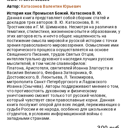
Закон
Автор:
Катасонов Валентин Юрьевич
Красота
История как Промысел Божий. Катасонов В. Ю.
и
Данная книга представляет собой сборник статей и
здоровье
докладов трех авторов: В. Ю. Катасонова, В. Н.
Тростникова и Г. М. Шиманова. Несмотря на различия в
тематике, стилистике, жизненном опыте и образовании, у
этих авторов есть и нечто общее: нацеленность на
постижение смысла мировой и русской истории с точки
Оптовикам
зрения православного мировоззрения. Осмысление ими
исторического процесса осуществляется на основе
Авторам
Священного Писания, трудов Святых Отцов,
интеллектуально-духовного наследия лучших русских
Контакты
мыслителей, в том числе славянофилов:
Мероприятия
Платона, Аристотеля, святителей Иоанна Златоуста и
Василия Великого, Феофана Затворника, Ф.
Достоевского, В. Леонтьева, Л. Тихомирова,
+7(499)
митрополита Санкт-Петербургского и Ладожского
350-17-
Иоанна (Снычева). Авторы поддерживают мнение о том,
79
что противостоять духовному и физическому
уничтожению сможет только тот русский человек,
который чувствует свои православные корни. Данная
Москва
книга послужит опорой для всех людей, переживающих о
судьбе России и ее народа, особенно для школьников и
pochta@den-
студентов, в условиях информационной войны с
magazin.ru
западными странами.