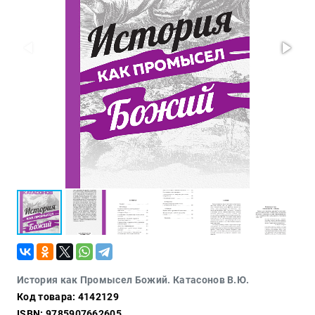
Проза
Тайное и
непознанное
Образ
жизни
Философия
Военная
история
Конспирология
Политика
Религия
Туризм
Разное
Кухня,
История как Промысел Божий. Катасонов В.Ю.
гастрономия,
Код товара: 4142129
кулинария
ISBN: 9785907662605