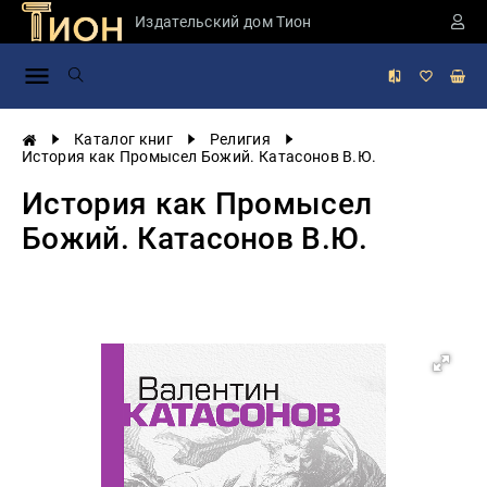
Издательский дом Тион
Занимательная
наука
История
Каталог книг
Религия
России
История как Промысел Божий. Катасонов В.Ю.
Мировая
История как Промысел
история
Божий. Катасонов В.Ю.
Экономика
Фантастика
и
приключения
Учебная
литература
Мир
будущего
Публицистика