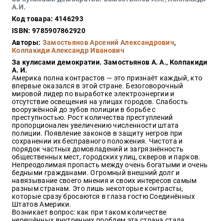
Закон
А.И.
Код товара: 4146293
Красота
и
ISBN: 9785907862920
здоровье
Авторы:
Замостьянов Арсений Александрович
,
Колпакиди Александр Иванович
За кулисами демократии. Замостьянов А. А., Колпакиди
А. И.
Оптовикам
Америка полна контрастов — это признаёт каждый, кто
впервые оказался в этой стране. Безоговорочный
Авторам
мировой лидер по выработке электроэнергии и
отсутствие освещения на улицах городов. Слабость
Контакты
вооружённой до зубов полиции в борьбе с
Мероприятия
преступностью. Рост количества преступлений
пропорционален увеличению численности штата
полиции. Появление законов в защиту негров при
+7(499)
сохранении их бесправного положения. Чистота и
350-17-
порядок частных домовладений и загрязнённость
79
общественных мест, городских улиц, скверов и парков.
Непреодолимая пропасть между очень богатыми и очень
бедными гражданами. Огромный внешний долг и
Москва
навязывание своего мнения и своих интересов самым
разным странам. Это лишь некоторые контрасты,
pochta@den-
которые сразу бросаются в глаза гостю Соединённых
magazin.ru
Штатов Америки.
Возникает вопрос: как при таком количестве
нерешённых внутренних проблем эта страна стала