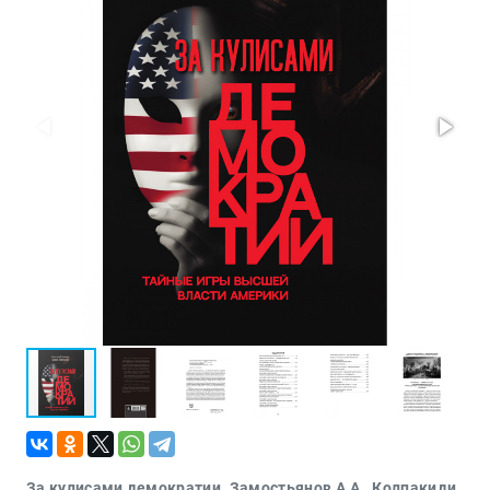
Проза
Тайное и
непознанное
Образ
жизни
Философия
Военная
история
Конспирология
Политика
Религия
Туризм
Разное
Кухня,
гастрономия,
кулинария
За кулисами демократии. Замостьянов А.А., Колпакиди