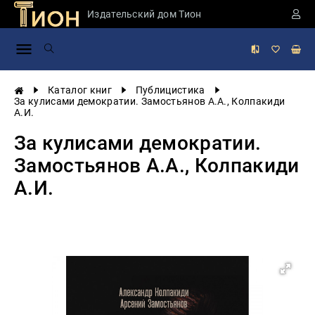
Издательский дом Тион
Занимательная
наука
История
Каталог книг
Публицистика
России
За кулисами демократии. Замостьянов А.А., Колпакиди
А.И.
Мировая
история
За кулисами демократии.
Экономика
Замостьянов А.А., Колпакиди
Фантастика
А.И.
и
приключения
Учебная
литература
Мир
будущего
Публицистика