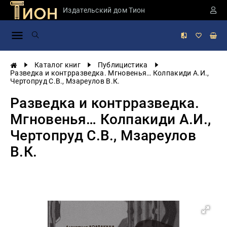
Издательский дом Тион
Занимательная
наука
История
Каталог книг
Публицистика
России
Разведка и контрразведка. Мгновенья… Колпакиди А.И.,
Чертопруд С.В., Мзареулов В.К.
Мировая
история
Разведка и контрразведка.
Экономика
Мгновенья… Колпакиди А.И.,
Фантастика
Чертопруд С.В., Мзареулов
и
приключения
В.К.
Учебная
литература
Мир
будущего
Публицистика