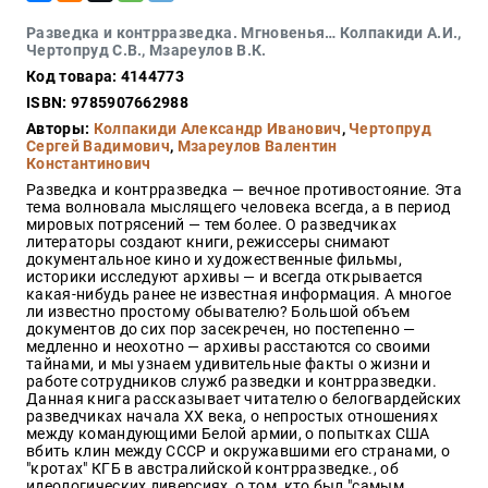
Закон
Разведка и контрразведка. Мгновенья… Колпакиди А.И.,
Красота
Чертопруд С.В., Мзареулов В.К.
и
Код товара: 4144773
здоровье
ISBN: 9785907662988
Авторы:
Колпакиди Александр Иванович
,
Чертопруд
Сергей Вадимович
,
Мзареулов Валентин
Константинович
Оптовикам
Разведка и контрразведка — вечное противостояние. Эта
Авторам
тема волновала мыслящего человека всегда, а в период
мировых потрясений — тем более. О разведчиках
Контакты
литераторы создают книги, режиссеры снимают
Мероприятия
документальное кино и художественные фильмы,
историки исследуют архивы — и всегда открывается
какая-нибудь ранее не известная информация. А многое
+7(499)
ли известно простому обывателю? Большой объем
350-17-
документов до сих пор засекречен, но постепенно —
79
медленно и неохотно — архивы расстаются со своими
тайнами, и мы узнаем удивительные факты о жизни и
работе сотрудников служб разведки и контрразведки.
Москва
Данная книга рассказывает читателю о белогвардейских
разведчиках начала ХХ века, о непростых отношениях
pochta@den-
между командующими Белой армии, о попытках США
magazin.ru
вбить клин между СССР и окружавшими его странами, о
"кротах" КГБ в австралийской контрразведке., об
идеологических диверсиях, о том, кто был "самым