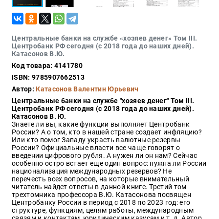
Закон
Красота
и
здоровье
Центральные банки на службе «хозяев денег» Том III.
Центробанк РФ сегодня (с 2018 года до наших дней).
Катасонов В.Ю.
Код товара: 4141780
Оптовикам
ISBN: 9785907662513
Авторам
Автор:
Катасонов Валентин Юрьевич
Центральные банки на службе "хозяев денег" Том III.
Контакты
Центробанк РФ сегодня (с 2018 года до наших дней).
Мероприятия
Катасонов В. Ю.
Знаете ли вы, какие функции выполняет Центробанк
России? А о том, кто в нашей стране создает инфляцию?
+7(499)
Или кто помог Западу украсть валютные резервы
350-17-
России? Официальные власти все чаще говорят о
79
введении цифрового рубля. А нужен ли он нам? Сейчас
особенно остро встает еще один вопрос: нужна ли России
национализация международных резервов? Не
Москва
перечесть всех вопросов, на которые внимательный
читатель найдет ответы в данной книге. Третий том
pochta@den-
трехтомника профессора В.Ю. Катасонова посвящен
magazin.ru
Центробанку России в период с 2018 по 2023 год: его
структуре, функциям, целям работы, международным
связям и контактам, юридическим казусам и т. д. Автор