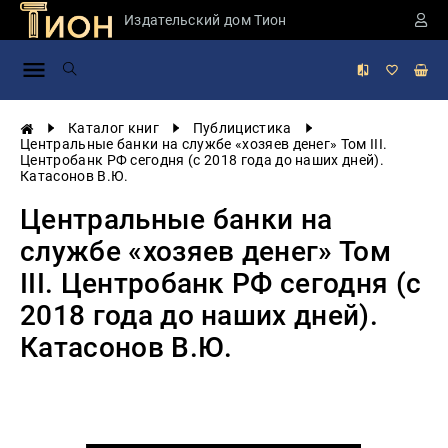
Издательский дом Тион
Занимательная
наука
История
Каталог книг
Публицистика
России
Центральные банки на службе «хозяев денег» Том III.
Центробанк РФ сегодня (с 2018 года до наших дней).
Мировая
Катасонов В.Ю.
история
Центральные банки на
Экономика
службе «хозяев денег» Том
Фантастика
и
III. Центробанк РФ сегодня (с
приключения
2018 года до наших дней).
Учебная
литература
Катасонов В.Ю.
Мир
будущего
Публицистика