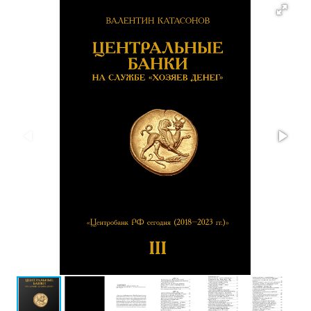
Проза
Тайное и
непознанное
Образ
жизни
Философия
Военная
история
Конспирология
Политика
Религия
Туризм
Разное
Кухня,
гастрономия,
кулинария