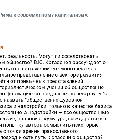
о Рима к современному капитализму.
ич
ет, реальность. Могут ли соседствовать
ом обществе? В.Ю. Катасонов рассуждает о
ества на протяжении его многовекового
альное представление о векторе развития
ойти от привычных представлений,
териалистическом учении об общественно-
ю формацию он предлагает перевернуть "с
о назвать "общественно-духовной
азиса и надстройки, только в качестве базиса
остояние, а надстройки — все общественные
ские, правовые, культура, государство и т.
ой попытку автора осмыслить некоторые
 с точки зрения православного
подход и есть путь к спасению общества?