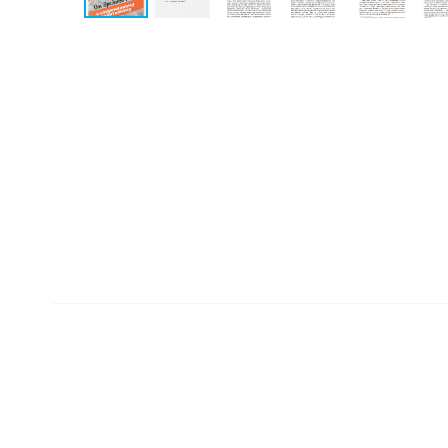
Разное
Кухня,
гастрономия,
кулинария
Закон
Красота
и
здоровье
Оптовикам
Авторам
Контакты
Мероприятия
+7(499)