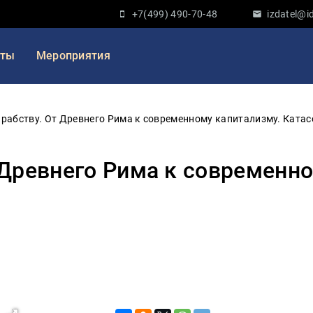
+7(499) 490-70-48
izdatel@id
кты
Мероприятия
 рабству. От Древнего Рима к современному капитализму. Катас
т Древнего Рима к современн