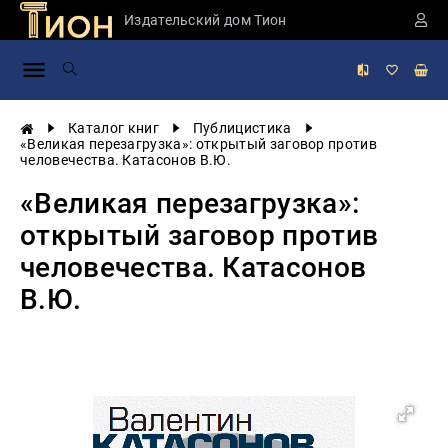
Издательский дом Тион
Занимательная
наука
История
Каталог книг
Публицистика
России
«Великая перезагрузка»: открытый заговор против
человечества. Катасонов В.Ю.
Мировая
история
«Великая перезагрузка»:
Экономика
открытый заговор против
Фантастика
человечества. Катасонов
и
приключения
В.Ю.
Учебная
литература
Мир
будущего
Публицистика