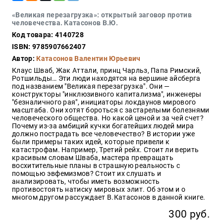
Закон
«Великая перезагрузка»: открытый заговор против
Красота
человечества. Катасонов В.Ю.
и
Код товара: 4140728
здоровье
ISBN: 9785907662407
Автор:
Катасонов Валентин Юрьевич
Клаус Шваб, Жак Аттали, принц Чарльз, Папа Римский,
Оптовикам
Ротшильды… Эти люди находятся на вершине айсберга
под названием "Великая перезагрузка". Они —
Авторам
конструкторы "инклюзивного капитализма", инженеры
"безналичного рая", инициаторы локдаунов мирового
Контакты
масштаба. Они хотят бороться с застарелыми болезнями
Мероприятия
человеческого общества. Но какой ценой и за чей счет?
Почему из-за амбиций кучки богатейших людей мира
должно пострадать все человечество? В истории уже
+7(499)
были примеры таких идей, которые привели к
350-17-
катастрофам. Например, Третий рейх. Стоит ли верить
79
красивым словам Шваба, мастера превращать
восхитительные планы в страшную реальность с
помощью эвфемизмов? Стоит их слушать и
Москва
анализировать, чтобы иметь возможность
противостоять натиску мировых элит. Об этом и о
pochta@den-
многом другом рассуждает В.Катасонов в данной книге.
magazin.ru
300 руб.