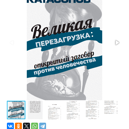
Проза
Тайное и
непознанное
Образ
жизни
Философия
Военная
история
Конспирология
Политика
Религия
Туризм
Разное
Кухня,
гастрономия,
кулинария