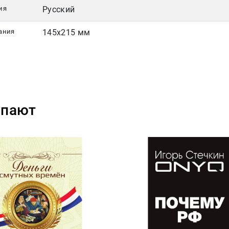
ия
Русский
ания
145х215 мм
упают