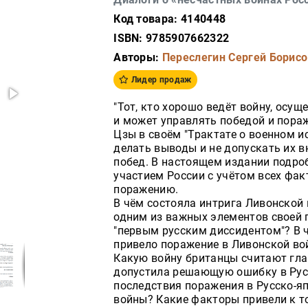
Код товара: 4140448
ISBN: 9785907662322
Авторы:
Переслегин Сергей Борис
Лидер продаж
"Тот, кто хорошо ведёт войну, осу
и может управлять победой и пора
Цзы в своём "Трактате о военном и
делать выводы и не допускать их 
побед. В настоящем издании подро
участием России с учётом всех фак
поражению.
В чём состояла интрига Ливонской
одним из важных элементов своей 
"первым русским диссидентом"? В 
привело поражение в Ливонской вой
Какую войну британцы считают гла
допустила решающую ошибку в Рус
последствия поражения в Русско-яп
войны? Какие факторы привели к 