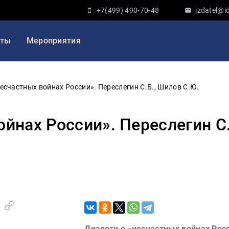
+7(499) 490-70-48
izdatel@id
кты
Мероприятия
есчастных войнах России». Переслегин С.Б., Шилов С.Ю.
ойнах России». Переслегин С.
Диалоги о «несчастных войнах Росс