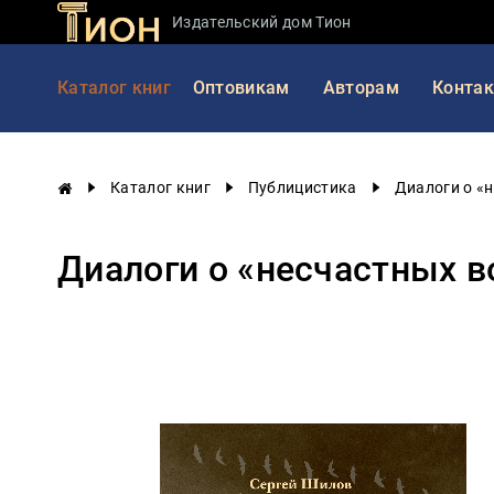
Издательский дом Тион
Занимательная
Каталог книг
Оптовикам
Авторам
Конта
наука
История
России
Каталог книг
Публицистика
Диалоги о «н
Мировая
история
Диалоги о «несчастных в
Экономика
Фантастика
и
приключения
Учебная
литература
Мир
будущего