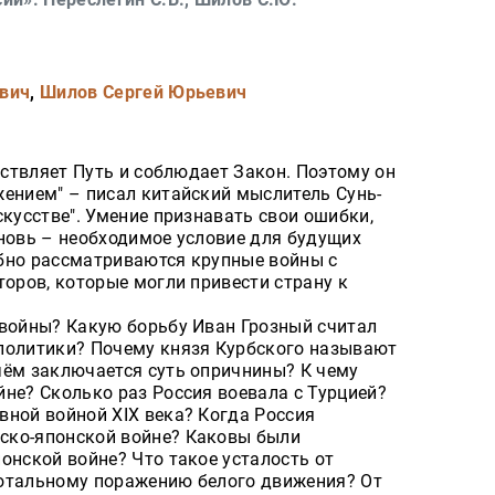
ович
,
Шилов Сергей Юрьевич
ществляет Путь и соблюдает Закон. Поэтому он
жением" – писал китайский мыслитель Сунь-
скусстве". Умение признавать свои ошибки,
вновь – необходимое условие для будущих
бно рассматриваются крупные войны с
торов, которые могли привести страну к
 войны? Какую борьбу Иван Грозный считал
политики? Почему князя Курбского называют
чём заключается суть опричнины? К чему
не? Сколько раз Россия воевала с Турцией?
вной войной XIX века? Когда Россия
ско-японской войне? Каковы были
онской войне? Что такое усталость от
тотальному поражению белого движения? От