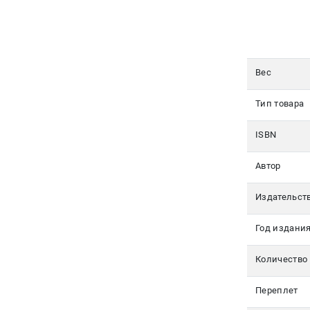
350-17-
79
Москва
Вес
pochta@den-
magazin.ru
Тип товара
ISBN
Автор
Издательст
Год издани
Количество
Переплет