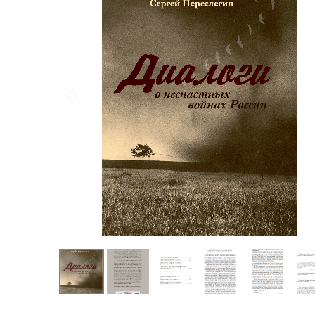
Публицистика
Проза
Тайное и
непознанное
Образ
жизни
Философия
Военная
история
Конспирология
Политика
Религия
Туризм