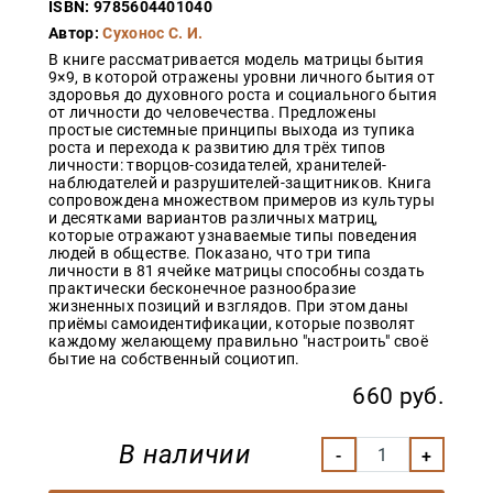
ISBN: 9785604401040
Закон
Автор:
Сухонос С. И.
Красота
В книге рассматривается модель матрицы бытия
и
9×9, в которой отражены уровни личного бытия от
здоровье
здоровья до духовного роста и социального бытия
от личности до человечества. Предложены
простые системные принципы выхода из тупика
роста и перехода к развитию для трёх типов
личности: творцов-созидателей, хранителей-
Оптовикам
наблюдателей и разрушителей-защитников. Книга
Авторам
сопровождена множеством примеров из культуры
и десятками вариантов различных матриц,
Контакты
которые отражают узнаваемые типы поведения
людей в обществе. Показано, что три типа
Мероприятия
личности в 81 ячейке матрицы способны создать
практически бесконечное разнообразие
жизненных позиций и взглядов. При этом даны
+7(499)
приёмы самоидентификации, которые позволят
350-17-
каждому желающему правильно "настроить" своё
79
бытие на собственный социотип.
Москва
660 руб.
pochta@den-
magazin.ru
В наличии