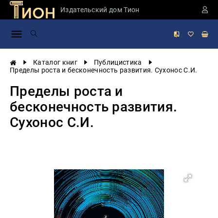
Издательский дом Тион
Занимательная
наука
История
Каталог книг
Публицистика
России
Пределы роста и бесконечность развития. Сухонос С.И.
Мировая
Пределы роста и
история
бесконечность развития.
Экономика
Сухонос С.И.
Фантастика
и
приключения
Учебная
литература
Мир
будущего
Публицистика