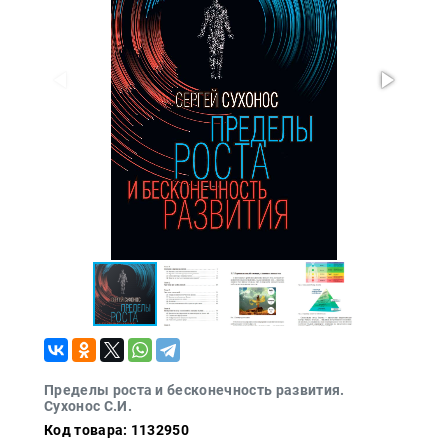
Проза
Тайное и
непознанное
Образ
жизни
Философия
Военная
история
Конспирология
Политика
Религия
Туризм
Разное
Пределы роста и бесконечность развития.
Кухня,
Сухонос С.И.
гастрономия,
кулинария
Код товара: 1132950