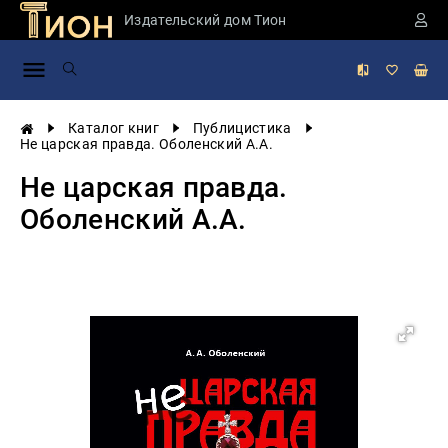
Издательский дом Тион
Занимательная
наука
История
Каталог книг
Публицистика
России
Не царская правда. Оболенский А.А.
Мировая
Не царская правда.
история
Оболенский А.А.
Экономика
Фантастика
и
приключения
Учебная
литература
Мир
будущего
Публицистика