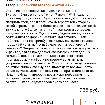
Закон
Автор:
Оболенский Алексей Анатольевич
Красота
События, произошедшие в доме Ипатьева в
и
Екатеринбурге в ночь с 16 на 17 июля 1918 года, по-
здоровье
прежнему продолжают будоражить умы, волновать как
специалистов, так и всех, кто интересуется историей
своей страны. Прошло более ста лет, но в этом деле всё
так же много белых пятен, тайн, загадок и вопросов,
ожидающих ответа. Удалось ли убедительно доказать
Оптовикам
факт убийства царской семьи? Чьи останки были
найдены под Екатеринбургом? Кому выгодно скрывать
Авторам
правду об истинной судьбе членов императорской
фамилии? Опираясь на огромное множество документов
Контакты
и фактов, автор предлагает свою версию тех давних
Мероприятия
событий, помогает избавиться от искусственно
навязываемых мифов и по-новому взглянуть на
укоренившиеся стереотипы. Эмоциональная дистанция
+7(499)
по отношению к своему прошлому даёт возможность
350-17-
извлечь максимальный опыт из исторических уроков.
79
Издание будет интересно всем, кому небезразлична
история страны, и кто хочет разобраться в самых
запутанных эпизодах российского прошлого.
Москва
935 руб.
pochta@den-
magazin.ru
В наличии