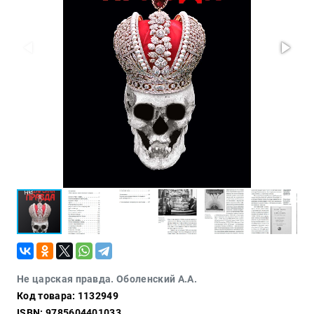
Проза
Тайное и
непознанное
Образ
жизни
Философия
Военная
история
Конспирология
Политика
Религия
Туризм
Разное
Кухня,
Не царская правда. Оболенский А.А.
гастрономия,
Код товара: 1132949
кулинария
ISBN: 9785604401033