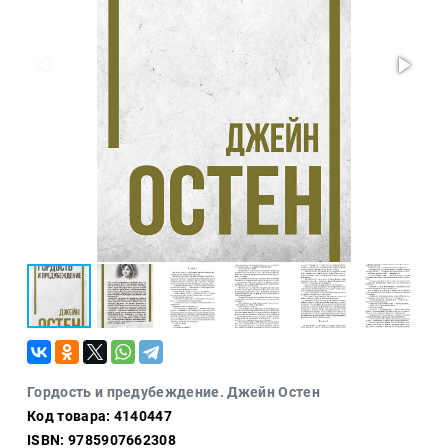
Проза
Тайное и
непознанное
Образ
жизни
Философия
Военная
история
Конспирология
Политика
Религия
Туризм
Разное
Кухня,
Гордость и предубеждение. Джейн Остен
гастрономия,
Код товара: 4140447
кулинария
ISBN: 9785907662308