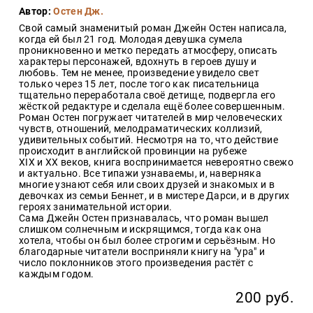
Закон
Автор:
Остен Дж.
Свой самый знаменитый роман Джейн Остен написала,
Красота
когда ей был 21 год. Молодая девушка сумела
и
проникновенно и метко передать атмосферу, описать
здоровье
характеры персонажей, вдохнуть в героев душу и
любовь. Тем не менее, произведение увидело свет
только через 15 лет, после того как писательница
тщательно переработала своё детище, подвергла его
Оптовикам
жёсткой редактуре и сделала ещё более совершенным.
Роман Остен погружает читателей в мир человеческих
Авторам
чувств, отношений, мелодраматических коллизий,
удивительных событий. Несмотря на то, что действие
Контакты
происходит в английской провинции на рубеже
XIX и XX веков, книга воспринимается невероятно свежо
Мероприятия
и актуально. Все типажи узнаваемы, и, наверняка
многие узнают себя или своих друзей и знакомых и в
девочках из семьи Беннет, и в мистере Дарси, и в других
+7(499)
героях занимательной истории.
350-17-
Сама Джейн Остен признавалась, что роман вышел
79
слишком солнечным и искрящимся, тогда как она
хотела, чтобы он был более строгим и серьёзным. Но
Москва
благодарные читатели восприняли книгу на "ура" и
число поклонников этого произведения растёт с
pochta@den-
каждым годом.
magazin.ru
200 руб.