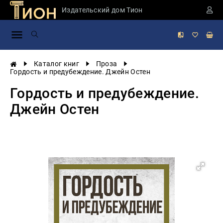
Издательский дом Тион
Занимательная
наука
История
Каталог книг
Проза
России
Гордость и предубеждение. Джейн Остен
Мировая
Гордость и предубеждение.
история
Джейн Остен
Экономика
Фантастика
и
приключения
Учебная
литература
Мир
будущего
Публицистика