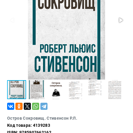
Проза
Тайное и
непознанное
Образ
жизни
Философия
Военная
история
Конспирология
Политика
Религия
Туризм
Разное
Кухня,
Остров Сокровищ. Стивенсон Р.Л.
гастрономия,
Код товара: 4139283
кулинария
ISBN: 9785907662162