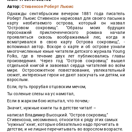
Закон
Автор:
Стивенсон Роберт Льюис
Красота
Однажды сентябрьским вечером 1881 года писатель
и
Роберт Льюис Стивенсон нарисовал для своего пасынка
здоровье
карту необитаемого острова, который он назвал
"Островом сокровищ". "Образы моих будущих
персонажей приключенческого романа начали
проявляться сквозь воображаемый лес, когда я
всматривался в свою карту Острова сокровищ", -
Оптовикам
вспоминал автор. Вскоре о карте и об острове узнали
многочисленные юные читатели детского журнала Young
Авторам
Folks, где в течение двух лет публиковались главы
произведения. Через год "Остров сокровищ" вышел
Контакты
отдельной книгой и завоевал сердца читателей во всём
Мероприятия
мире. Остросюжетное повествование, увлекательный
сюжет, интересные герои не дают заскучать ни детям, ни
взрослым.
+7(499)
Если, путь пpоpубая отцовским мечом,
350-17-
79
Ты соленые слезы на ус намотал,
Если в жаpком бою испытал, что почем,-
Москва
Значит, нужные книги ты в детстве читал! –
pochta@den-
написал Владимир Высоцкий. "Остров сокровищ"
magazin.ru
Стивенсона, несомненно, относится к ряду этих самых
"нужных" книг, которые обязательно надо прочитать в
детстве, и не лишне перечитывать во взрослом возрасте.