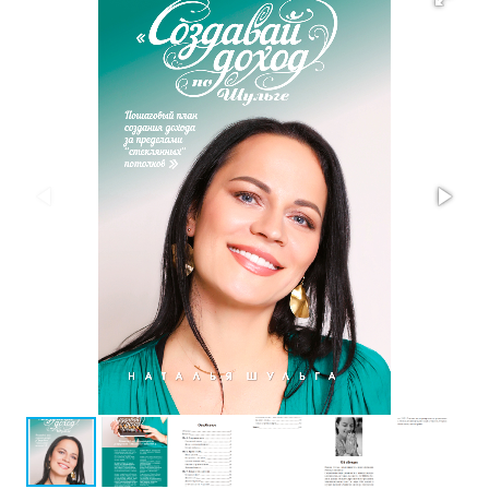
Проза
Тайное и
непознанное
Образ
жизни
Философия
Военная
история
Конспирология
Политика
Религия
Туризм
Разное
Кухня,
гастрономия,
кулинария