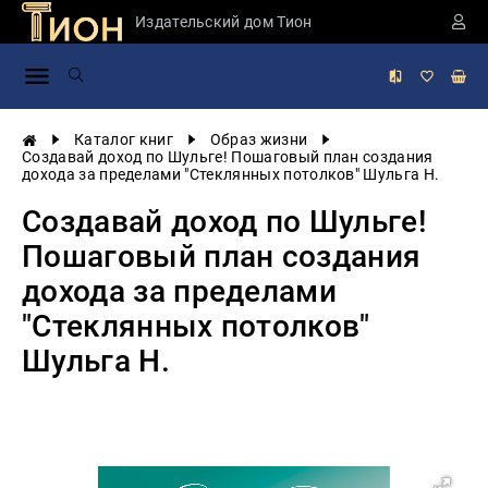
Издательский дом Тион
Занимательная
наука
История
Каталог книг
Образ жизни
России
Создавай доход по Шульге! Пошаговый план создания
дохода за пределами "Стеклянных потолков" Шульга Н.
Мировая
история
Создавай доход по Шульге!
Экономика
Пошаговый план создания
Фантастика
дохода за пределами
и
приключения
"Стеклянных потолков"
Учебная
Шульга Н.
литература
Мир
будущего
Публицистика