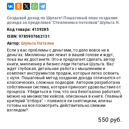
Закон
Красота
и
Создавай доход по Шульге! Пошаговый план создания
здоровье
дохода за пределами "Стеклянных потолков" Шульга Н.
Код товара: 4139285
ISBN: 9785907662131
Автор:
Шульга Наталья
Оптовикам
Если у вас проблемы с деньгами, то дело вовсе не в
Авторам
деньгах. Миллионы уже лежат в вашей голове и ждут,
пока вы их достанете. Это и предлагает сделать автор
Контакты
книги, миллионер и бизнес-леди Наталья Шульга. Вас
Мероприятия
ждет глубокая, детальная работа с мышлением и
комплект инструментов продаж, которые легко освоить
с нуля. Пошаговый метод создания дохода отличается от
+7(499)
классических, сложных подходов. Автором разработана
350-17-
собственная система, которая приносит удовольствие от
79
процесса. Убедиться в том, что она безотказно работает,
можно на множестве кейсов, описанных в книге. Главный
критерий "отбора" – появился ли скептицизм, или вы
Москва
готовы на все посмотреть действительно свежим
взглядом?
pochta@den-
magazin.ru
550 руб.