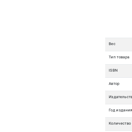
350-17-
79
Москва
pochta@den-
magazin.ru
Вес
Тип товара
ISBN
Автор
Издательст
Год издани
Количество