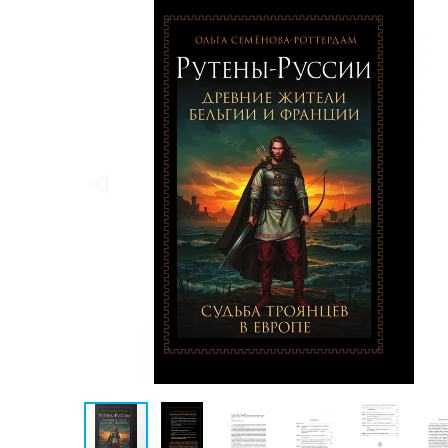
Публицистика
Проза
Тайное и
непознанное
Образ
жизни
Философия
Военная
история
Конспирология
Политика
Религия
Туризм