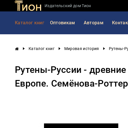
Издательский дом Тион
Занимательная
Каталог книг
Оптовикам
Авторам
Конта
наука
История
России
Каталог книг
Мировая история
Рутены-Ру
Мировая
история
Рутены-Руссии - древние
Экономика
Фантастика
Европе. Семёнова-Роттер
и
приключения
Учебная
литература
Мир
будущего