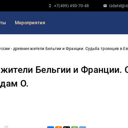
+7(499) 490-70-48
izdatel@id
кты
Мероприятия
ссии - древние жители Бельгии и Франции. Судьба троянцев в Е
 жители Бельгии и Франции. 
дам О.