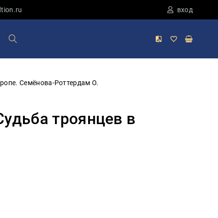
tion.ru
вход
вропе. Семёнова-Роттердам О.
Судьба троянцев в