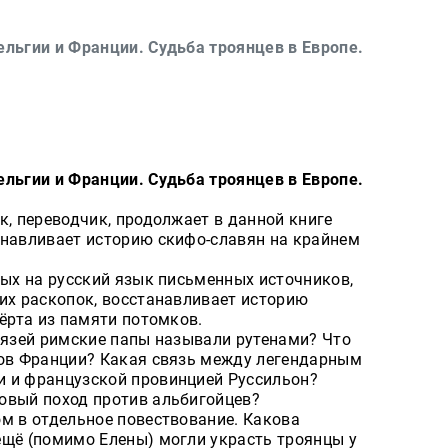
ельгии и Франции. Судьба троянцев в Европе.
ельгии и Франции. Судьба троянцев в Европе.
, переводчик, продолжает в данной книге
анавливает историю скифо-славян на крайнем
ных на русский язык письменных источников,
их раскопок, восстанавливает историю
тёрта из памяти потомков.
нязей римские папы называли рутенами? Что
нов Франции? Какая связь между легендарным
 и французской провинцией Руссильон?
овый поход против альбигойцев?
м в отдельное повествование. Какова
ещё (помимо Елены) могли украсть троянцы у