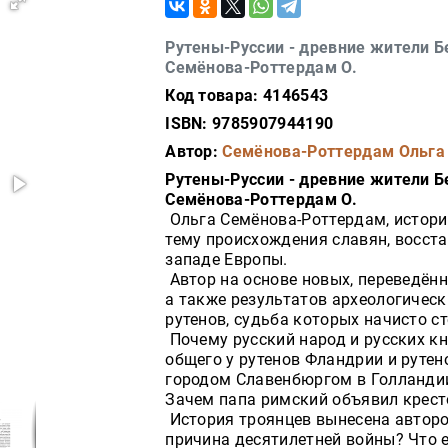
Рутены-Руссии - древние жители Б
Семёнова-Роттердам О.
Код товара: 4146543
ISBN: 9785907944190
Автор:
Семёнова-Роттердам Ольга
Рутены-Руссии - древние жители Б
Семёнова-Роттердам О.
Ольга Семёнова-Роттердам, историк
тему происхождения славян, восст
западе Европы.
Автор на основе новых, переведён
а также результатов археологическ
рутенов, судьба которых начисто с
Почему русский народ и русских к
общего у рутенов Фландрии и руте
городом Славенбюргом в Голландии
Зачем папа римский объявил крест
История троянцев вынесена авторо
причина десятилетней войны? Что 