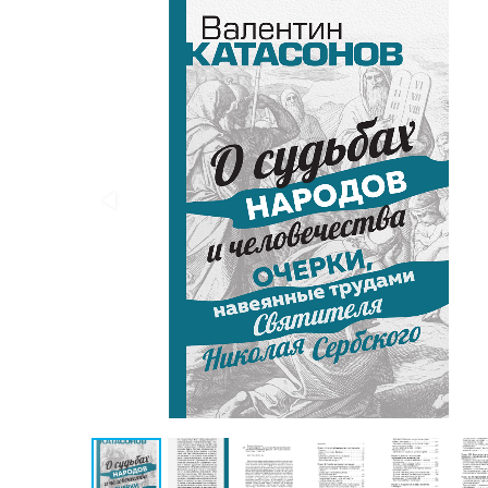
Публицистика
Проза
Тайное и
непознанное
Образ
жизни
Философия
Военная
история
Конспирология
Политика
Религия
Туризм