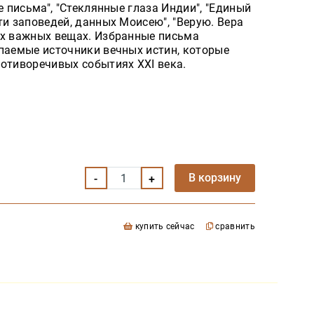
е письма", "Стеклянные глаза Индии", "Единый
ти заповедей, данных Моисею", "Верую. Вера
ых важных вещах. Избранные письма
рпаемые источники вечных истин, которые
отиворечивых событиях XXI века.
В корзину
купить сейчас
сравнить