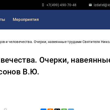
+7(499) 490-70-48
izdatel@id
кты
Мероприятия
дов и человечества. Очерки, навеянные трудами Святителя Нико
овечества. Очерки, навеянны
сонов В.Ю.