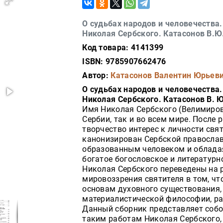
О судьбах народов и человечества
Николая Сербского. Катасонов В.Ю
Код товара: 4141399
ISBN: 9785907662476
Автор:
Катасонов Валентин Юрьев
О судьбах народов и человечества
Николая Сербского. Катасонов В. Ю
Имя Николая Сербского (Велимиров
Сербии, так и во всем мире. После 
творчество интерес к личности свят
канонизирован Сербской православ
образованным человеком и обладая
богатое богословское и литературн
Николая Сербского переведены на 
мировоззрения святителя в том, чт
основам духовного существования, 
материалистической философии, рац
Данный сборник представляет собо
таким работам Николая Сербского, 