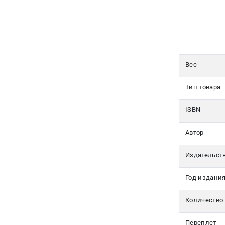
350-17-
79
Москва
pochta@den-
Вес
magazin.ru
Тип товара
ISBN
Автор
Издательст
Год издани
Количество
Переплет