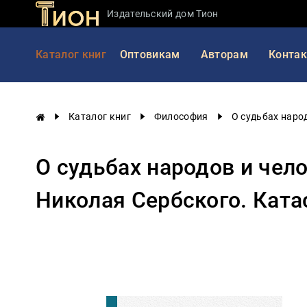
Издательский дом Тион
Занимательная
Каталог книг
Оптовикам
Авторам
Конта
наука
История
России
Каталог книг
Философия
О судьбах наро
Мировая
история
О судьбах народов и чел
Экономика
Фантастика
Николая Сербского. Ката
и
приключения
Учебная
литература
Мир
будущего