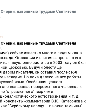
. Очерки, навеянные трудами Святителя
.
ич
. Очерки, навеянные трудами Святителя
.
ича) сейчас известно многим людям как в
распада Югославии и снятия запрета на его
ителя неуклонно растет, а в 2003 году он был
ной церковью. Будучи блестяще
 даром писателя, он оставил после себя
ое наследие. Но пока далеко не все работы
русский язык. Особенная ценность
о оно возвращает современного человека к
не "отравленного" теориями
ионалистического естествознания и т. д.
й конспекты-комментарии В.Ю. Катасонова к
как "Сербскому народу — из окна темницы"