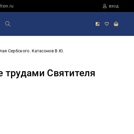
tion.ru
вход
лая Сербского. Катасонов В.Ю.
е трудами Святителя