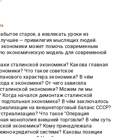
ич
забытое старое, а извлекать уроки из
е лучшее — привилегия мыслящих людей.
й экономики может помочь современным
ую экономическую модель для современной
аки сталинской экономики? Какова главная
ономики? Что такое советское
планового характера экономики? В чём
ода к экономике? От чего зависела
 сталинской экономики? Можем ли мы
? Когда начался демонтаж сталинской
а подпольная экономика? В чём заключалось
триализации на внешнеторговый баланс СССР?
устриализацию? Что такое "Операция
нная монополия внешней торговли? В чём суть
нской экономики? Кому принадлежала
нежно-кредитной системе? Каковы позиции