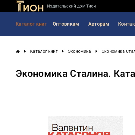
Издательский дом Тион
Занимательная
Каталог книг
Оптовикам
Авторам
Конта
наука
История
России
Каталог книг
Экономика
Экономика Стал
Мировая
история
Экономика Сталина. Ката
Экономика
Фантастика
и
приключения
Учебная
литература
Мир
будущего