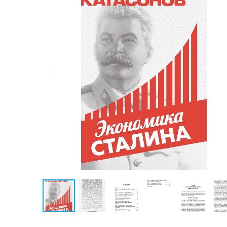
Публицистика
Проза
Тайное и
непознанное
Образ
жизни
Философия
Военная
история
Конспирология
Политика
Религия
Туризм