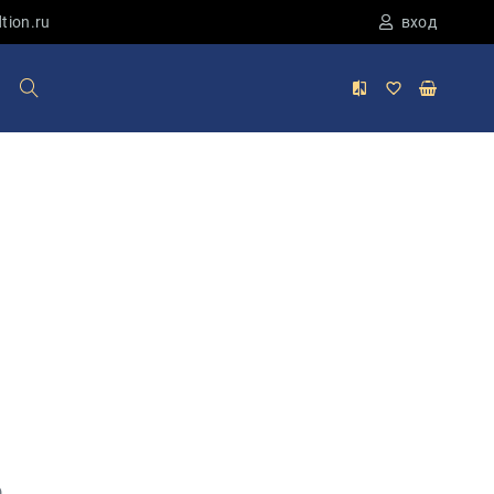
tion.ru
вход
.