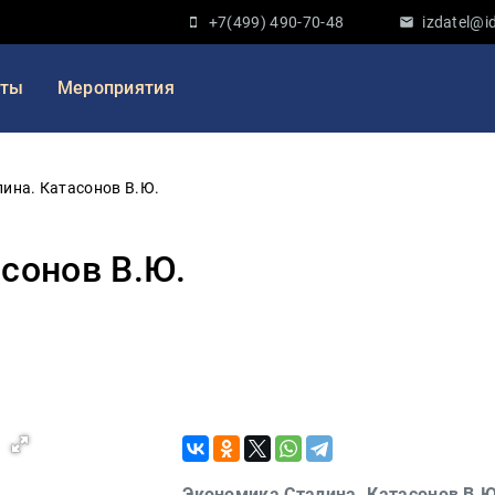
+7(499) 490-70-48
izdatel@id
кты
Мероприятия
ина. Катасонов В.Ю.
сонов В.Ю.
Экономика Сталина. Катасонов В.Ю