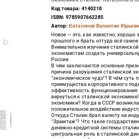
Код товара: 4140218
ISBN: 9785907662285
Автор:
Катасонов Валентин Юрьев
Новое — это, как известно, хорошо 
прошлого и брать оттуда всё само
Внимательное изучение сталинско
экономистам создать универсальн
России.
В чём заключаются основные призн
причина разрушения сталинской эк
"экономическое чудо"? В чём суть 
преимущества корпоративного подх
эффективность функционирования
вернуться к сталинской экономике
экономики? Когда в СССР возникл
положительное воздействие индус
Откуда Сталин брал валюту на инд
"Эрмитаж"? Что такое государстве
денежно-кредитной системы стали
центральная роль в сталинской де