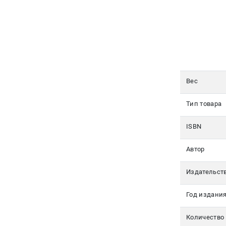
350-17-
79
Москва
pochta@den-
magazin.ru
Вес
Тип товара
ISBN
Автор
Издательст
Год издани
Количество