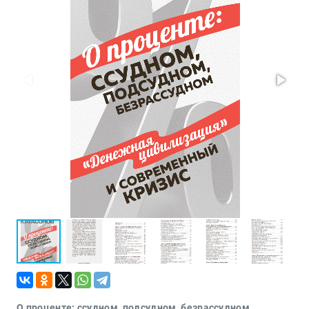
Проза
Тайное и
непознанное
Образ
жизни
Философия
Военная
история
Конспирология
Политика
Религия
Туризм
Разное
Кухня,
гастрономия,
кулинария
О проценте: ссудном, подсудном, безрассудном.