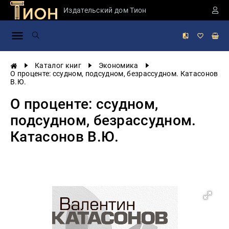
Издательский дом Тион
Занимательная
наука
История
Каталог книг
Экономика
России
О проценте: ссудном, подсудном, безрассудном. Катасонов
В.Ю.
Мировая
история
О проценте: ссудном,
Экономика
подсудном, безрассудном.
Фантастика
Катасонов В.Ю.
и
приключения
Учебная
литература
Мир
будущего
Публицистика