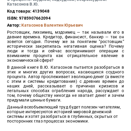
Закон
Катасонов В.Ю.
Код товара: 4139048
Красота
и
ISBN: 9785907662094
здоровье
Автор:
Катасонов Валентин Юрьевич
Ростовщик, лихоимец, мздоимец — так называли его в
давние времена. Кредитор, финансист, банкир — так он
зовется сегодня. Почему же за понятием "ростовщик"
Оптовикам
исторически закрепилась негативная оценка? Почему
люди и тогда и сейчас воспринимают операции с
Авторам
взиманием процента как отрицательное явление в
экономической сфере?
Контакты
В данной книге В.Ю. Катасонов пытается разобраться в
Мероприятия
этих и многих других вопросах, касающихся ссудного
процента. Автор прослеживает эволюцию денег (а вместе
с этим и системы кредитования) с древних времен до
+7(499)
наших дней, рассказывает о причинах кризисов и
350-17-
легальных способах ограбления народа, рассуждает о
79
том, почему обществу никогда не хватает денег и зачем
придумали ценные бумаги.
Москва
Данный всеобъемлющий труд будет полезен читателям,
которые интересуются историей мировой денежной
pochta@den-
системы и хотят разобраться в глубинных, скрытых от
magazin.ru
посторонних глаз процессах экономики.