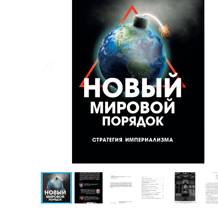
Публицистика
Проза
Тайное и
непознанное
Образ
жизни
Философия
Военная
история
Конспирология
Политика
Религия
Туризм