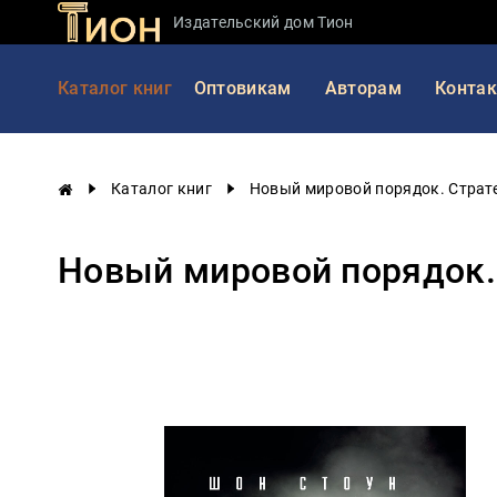
Издательский дом Тион
Занимательная
Каталог книг
Оптовикам
Авторам
Конта
наука
История
России
Каталог книг
Новый мировой порядок. Страт
Мировая
история
Новый мировой порядок.
Экономика
Фантастика
и
приключения
Учебная
литература
Мир
будущего