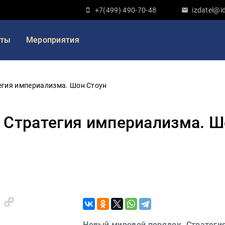
+7(499) 490-70-48
izdatel@id
кты
Мероприятия
егия империализма. Шон Стоун
 Стратегия империализма. Ш
Новый мировой порядок. Стратеги