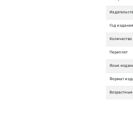
350-17-
79
Издательст
Москва
Год издани
pochta@den-
magazin.ru
Количество
Переплет
Язык издан
Формат изд
Возрастные