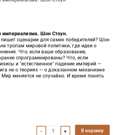
я империализма. Шон Стоун.
 пишет сценарии для самих победителей? Шон
ым тропам мировой политики, где идеи о
нения. Что, если ваше образование,
аранее спрограммированы? Что, если
ризисы и "естественное" падение империй —
ига не о теориях — о доказанном механизме
 Мир меняется не случайно. И время понять
В корзину