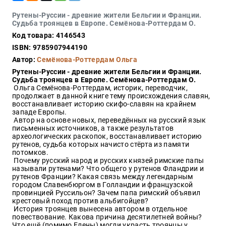
Закон
Рутены-Руссии - древние жители Бельгии и Франции.
Красота
Судьба троянцев в Европе. Семёнова-Роттердам О.
и
Код товара: 4146543
здоровье
ISBN: 9785907944190
Автор:
Семёнова-Роттердам Ольга
Рутены-Руссии - древние жители Бельгии и Франции.
Оптовикам
Судьба троянцев в Европе. Семёнова-Роттердам О.
Ольга Семёнова-Роттердам, историк, переводчик,
Авторам
продолжает в данной книге тему происхождения славян,
восстанавливает историю скифо-славян на крайнем
Контакты
западе Европы.
Мероприятия
Автор на основе новых, переведённых на русский язык
письменных источников, а также результатов
археологических раскопок, восстанавливает историю
+7(499)
рутенов, судьба которых начисто стёрта из памяти
350-17-
потомков.
79
Почему русский народ и русских князей римские папы
называли рутенами? Что общего у рутенов Фландрии и
рутенов Франции? Какая связь между легендарным
Москва
городом Славенбюргом в Голландии и французской
провинцией Руссильон? Зачем папа римский объявил
pochta@den-
крестовый поход против альбигойцев?
magazin.ru
История троянцев вынесена автором в отдельное
повествование. Какова причина десятилетней войны?
Что ещё (помимо Елены) могли украсть троянцы у