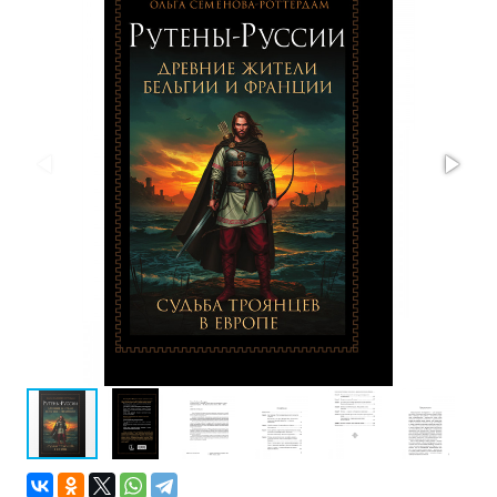
Проза
Тайное и
непознанное
Образ
жизни
Философия
Военная
история
Конспирология
Политика
Религия
Туризм
Разное
Кухня,
гастрономия,
кулинария