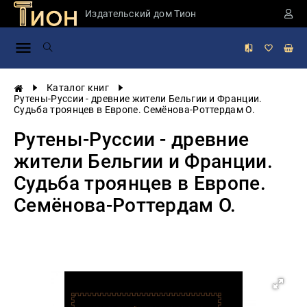
Издательский дом Тион
Занимательная
наука
История
Каталог книг
России
Рутены-Руссии - древние жители Бельгии и Франции.
Судьба троянцев в Европе. Семёнова-Роттердам О.
Мировая
история
Рутены-Руссии - древние
Экономика
жители Бельгии и Франции.
Фантастика
Судьба троянцев в Европе.
и
приключения
Семёнова-Роттердам О.
Учебная
литература
Мир
будущего
Публицистика