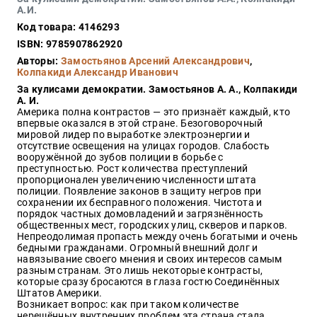
Закон
А.И.
Код товара: 4146293
Красота
и
ISBN: 9785907862920
здоровье
Авторы:
Замостьянов Арсений Александрович
,
Колпакиди Александр Иванович
За кулисами демократии. Замостьянов А. А., Колпакиди
А. И.
Оптовикам
Америка полна контрастов — это признаёт каждый, кто
впервые оказался в этой стране. Безоговорочный
Авторам
мировой лидер по выработке электроэнергии и
отсутствие освещения на улицах городов. Слабость
Контакты
вооружённой до зубов полиции в борьбе с
Мероприятия
преступностью. Рост количества преступлений
пропорционален увеличению численности штата
полиции. Появление законов в защиту негров при
+7(499)
сохранении их бесправного положения. Чистота и
350-17-
порядок частных домовладений и загрязнённость
79
общественных мест, городских улиц, скверов и парков.
Непреодолимая пропасть между очень богатыми и очень
бедными гражданами. Огромный внешний долг и
Москва
навязывание своего мнения и своих интересов самым
разным странам. Это лишь некоторые контрасты,
pochta@den-
которые сразу бросаются в глаза гостю Соединённых
magazin.ru
Штатов Америки.
Возникает вопрос: как при таком количестве
нерешённых внутренних проблем эта страна стала