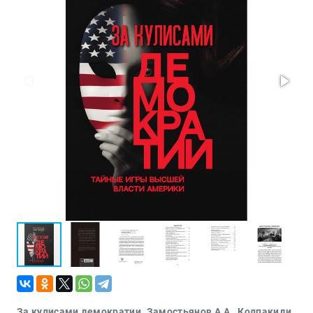
Проза
Тайное и
непознанное
Образ
жизни
Философия
Военная
история
Конспирология
Политика
Религия
Туризм
Разное
Кухня,
гастрономия,
кулинария
За кулисами демократии. Замостьянов А.А., Колпакиди