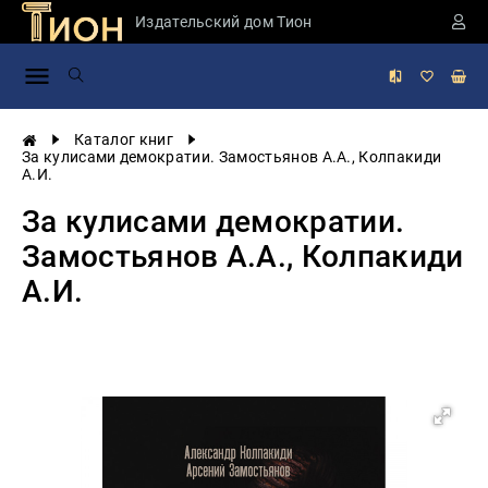
Издательский дом Тион
Занимательная
наука
История
Каталог книг
России
За кулисами демократии. Замостьянов А.А., Колпакиди
А.И.
Мировая
история
За кулисами демократии.
Экономика
Замостьянов А.А., Колпакиди
Фантастика
А.И.
и
приключения
Учебная
литература
Мир
будущего
Публицистика