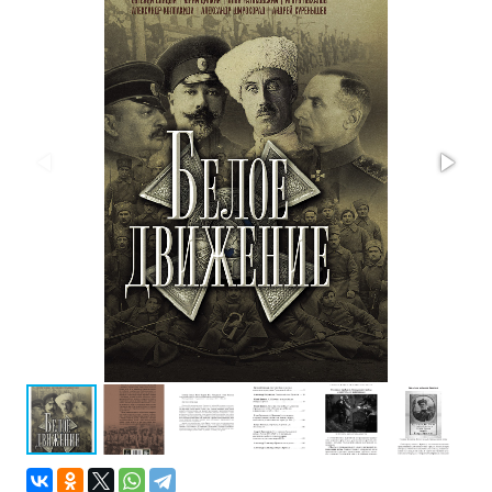
Проза
Тайное и
непознанное
Образ
жизни
Философия
Военная
история
Конспирология
Политика
Религия
Туризм
Разное
Кухня,
гастрономия,
кулинария