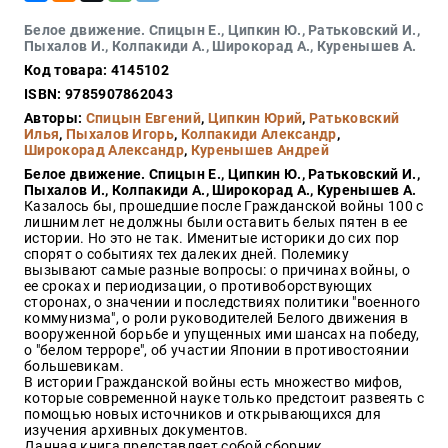
Закон
Белое движение. Спицын Е., Ципкин Ю., Ратьковский И.,
Красота
Пыхалов И., Колпакиди А., Широкорад А., Куренышев А.
и
Код товара: 4145102
здоровье
ISBN: 9785907862043
Авторы:
Спицын Евгений
,
Ципкин Юрий
,
Ратьковский
Илья
,
Пыхалов Игорь
,
Колпакиди Александр
,
Широкорад Александр
,
Куренышев Андрей
Оптовикам
Белое движение. Спицын Е., Ципкин Ю., Ратьковский И.,
Авторам
Пыхалов И., Колпакиди А., Широкорад А., Куренышев А.
Казалось бы, прошедшие после Гражданской войны 100 с
Контакты
лишним лет не должны были оставить белых пятен в ее
Мероприятия
истории. Но это не так. Именитые историки до сих пор
спорят о событиях тех далеких дней. Полемику
вызывают самые разные вопросы: о причинах войны, о
+7(499)
ее сроках и периодизации, о противоборствующих
350-17-
сторонах, о значении и последствиях политики "военного
79
коммунизма", о роли руководителей Белого движения в
вооруженной борьбе и упущенных ими шансах на победу,
о "белом терроре", об участии Японии в противостоянии
Москва
большевикам.
В истории Гражданской войны есть множество мифов,
pochta@den-
которые современной науке только предстоит развеять с
magazin.ru
помощью новых источников и открывающихся для
изучения архивных документов.
Данная книга представляет собой сборник