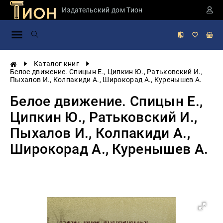
Издательский дом Тион
Занимательная
наука
История
Каталог книг
России
Белое движение. Спицын Е., Ципкин Ю., Ратьковский И.,
Пыхалов И., Колпакиди А., Широкорад А., Куренышев А.
Мировая
история
Белое движение. Спицын Е.,
Экономика
Ципкин Ю., Ратьковский И.,
Фантастика
Пыхалов И., Колпакиди А.,
и
приключения
Широкорад А., Куренышев А.
Учебная
литература
Мир
будущего
Публицистика