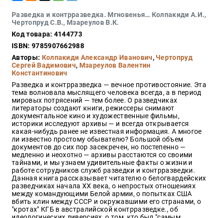
Закон
Разведка и контрразведка. Мгновенья… Колпакиди А.И.,
Красота
Чертопруд С.В., Мзареулов В.К.
и
Код товара: 4144773
здоровье
ISBN: 9785907662988
Авторы:
Колпакиди Александр Иванович
,
Чертопруд
Сергей Вадимович
,
Мзареулов Валентин
Константинович
Оптовикам
Разведка и контрразведка — вечное противостояние. Эта
Авторам
тема волновала мыслящего человека всегда, а в период
мировых потрясений — тем более. О разведчиках
Контакты
литераторы создают книги, режиссеры снимают
Мероприятия
документальное кино и художественные фильмы,
историки исследуют архивы — и всегда открывается
какая-нибудь ранее не известная информация. А многое
+7(499)
ли известно простому обывателю? Большой объем
350-17-
документов до сих пор засекречен, но постепенно —
79
медленно и неохотно — архивы расстаются со своими
тайнами, и мы узнаем удивительные факты о жизни и
работе сотрудников служб разведки и контрразведки.
Москва
Данная книга рассказывает читателю о белогвардейских
разведчиках начала ХХ века, о непростых отношениях
pochta@den-
между командующими Белой армии, о попытках США
magazin.ru
вбить клин между СССР и окружавшими его странами, о
"кротах" КГБ в австралийской контрразведке., об
идеологических диверсиях, о том, кто был "самым