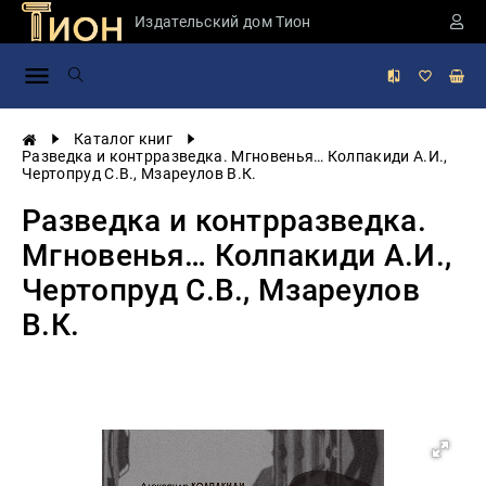
Издательский дом Тион
Занимательная
наука
История
Каталог книг
России
Разведка и контрразведка. Мгновенья… Колпакиди А.И.,
Чертопруд С.В., Мзареулов В.К.
Мировая
история
Разведка и контрразведка.
Экономика
Мгновенья… Колпакиди А.И.,
Фантастика
Чертопруд С.В., Мзареулов
и
приключения
В.К.
Учебная
литература
Мир
будущего
Публицистика