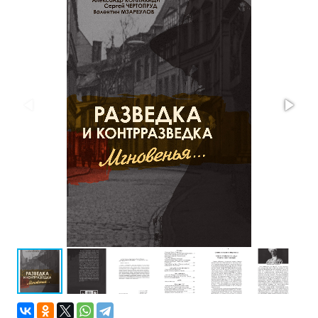
Проза
Тайное и
непознанное
Образ
жизни
Философия
Военная
история
Конспирология
Политика
Религия
Туризм
Разное
Кухня,
гастрономия,
кулинария