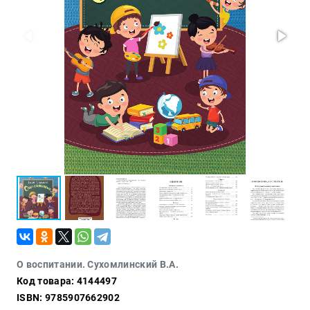
Проза
Тайное и
непознанное
Образ
жизни
Философия
Военная
история
Конспирология
Политика
Религия
Туризм
Разное
О воспитании. Сухомлинский В.А.
Кухня,
Код товара: 4144497
гастрономия,
кулинария
ISBN: 9785907662902