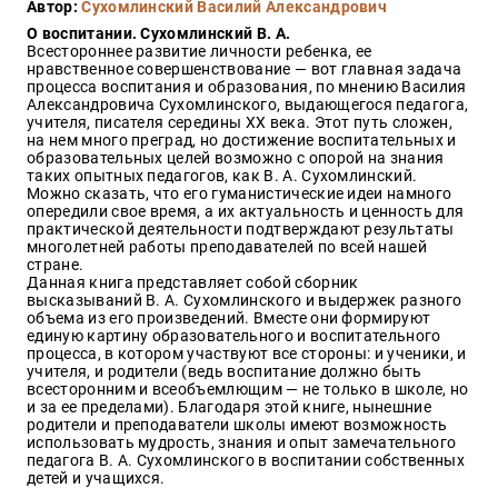
Автор:
Сухомлинский Василий Александрович
Закон
О воспитании. Сухомлинский В. А.
Красота
Всестороннее развитие личности ребенка, ее
и
нравственное совершенствование — вот главная задача
здоровье
процесса воспитания и образования, по мнению Василия
Александровича Сухомлинского, выдающегося педагога,
учителя, писателя середины XX века. Этот путь сложен,
на нем много преград, но достижение воспитательных и
образовательных целей возможно с опорой на знания
Оптовикам
таких опытных педагогов, как В. А. Сухомлинский.
Можно сказать, что его гуманистические идеи намного
Авторам
опередили свое время, а их актуальность и ценность для
практической деятельности подтверждают результаты
Контакты
многолетней работы преподавателей по всей нашей
Мероприятия
стране.
Данная книга представляет собой сборник
высказываний В. А. Сухомлинского и выдержек разного
+7(499)
объема из его произведений. Вместе они формируют
350-17-
единую картину образовательного и воспитательного
79
процесса, в котором участвуют все стороны: и ученики, и
учителя, и родители (ведь воспитание должно быть
всесторонним и всеобъемлющим — не только в школе, но
Москва
и за ее пределами). Благодаря этой книге, нынешние
родители и преподаватели школы имеют возможность
pochta@den-
использовать мудрость, знания и опыт замечательного
magazin.ru
педагога В. А. Сухомлинского в воспитании собственных
детей и учащихся.