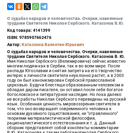
Закон
Красота
и
О судьбах народов и человечества. Очерки, навеянные
здоровье
трудами Святителя Николая Сербского. Катасонов В.Ю.
Код товара: 4141399
ISBN: 9785907662476
Автор:
Катасонов Валентин Юрьевич
Оптовикам
О судьбах народов и человечества. Очерки, навеянные
Авторам
трудами Святителя Николая Сербского. Катасонов В. Ю.
Имя Николая Сербского (Велимировича) сейчас известно
Контакты
многим людям как в Сербии, так и во всем мире. После
Мероприятия
распада Югославии и снятия запрета на его творчество
интерес к личности святителя неуклонно растет, а в 2003
году он был канонизирован Сербской православной
+7(499)
церковью. Будучи блестяще образованным человеком и
350-17-
обладая даром писателя, он оставил после себя богатое
79
богословское и литературное наследие. Но пока далеко
не все работы Николая Сербского переведены на русский
язык. Особенная ценность мировоззрения святителя в
Москва
том, что оно возвращает современного человека к
основам духовного существования, не "отравленного"
pochta@den-
теориями материалистической философии,
magazin.ru
рационалистического естествознания и т. д. Данный
сборник представляет собой конспекты-комментарии
В.Ю. Катасонова к таким работам Николая Сербского,