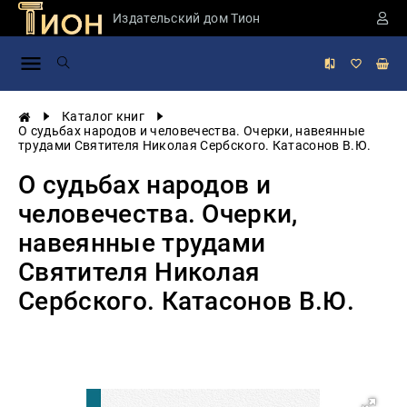
Издательский дом Тион
Занимательная
наука
История
Каталог книг
России
О судьбах народов и человечества. Очерки, навеянные
трудами Святителя Николая Сербского. Катасонов В.Ю.
Мировая
история
О судьбах народов и
Экономика
человечества. Очерки,
Фантастика
навеянные трудами
и
приключения
Святителя Николая
Учебная
Сербского. Катасонов В.Ю.
литература
Мир
будущего
Публицистика