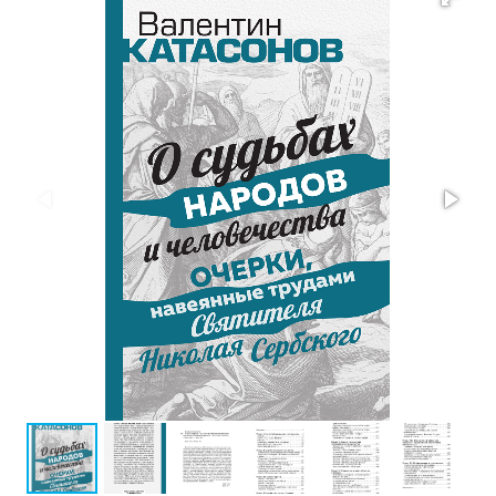
Проза
Тайное и
непознанное
Образ
жизни
Философия
Военная
история
Конспирология
Политика
Религия
Туризм
Разное
Кухня,
гастрономия,
кулинария