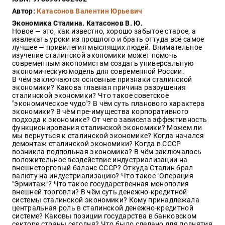
Закон
Автор:
Катасонов Валентин Юрьевич
Красота
Экономика Сталина. Катасонов В. Ю.
и
Новое — это, как известно, хорошо забытое старое, а
здоровье
извлекать уроки из прошлого и брать оттуда всё самое
лучшее — привилегия мыслящих людей. Внимательное
изучение сталинской экономики может помочь
современным экономистам создать универсальную
экономическую модель для современной России.
Оптовикам
В чём заключаются основные признаки сталинской
экономики? Какова главная причина разрушения
Авторам
сталинской экономики? Что такое советское
"экономическое чудо"? В чём суть планового характера
Контакты
экономики? В чём пре-имущества корпоративного
Мероприятия
подхода к экономике? От чего зависела эффективность
функционирования сталинской экономики? Можем ли
мы вернуться к сталинской экономике? Когда начался
+7(499)
демонтаж сталинской экономики? Когда в СССР
350-17-
возникла подпольная экономика? В чём заключалось
79
положительное воздействие индустриализации на
внешнеторговый баланс СССР? Откуда Сталин брал
валюту на индустриализацию? Что такое "Операция
Москва
"Эрмитаж"? Что такое государственная монополия
внешней торговли? В чём суть денежно-кредитной
pochta@den-
системы сталинской экономики? Кому принадлежала
magazin.ru
центральная роль в сталинской денежно-кредитной
системе? Каковы позиции государства в банковском
секторе страны сегодня? Что было сделано для поднятия