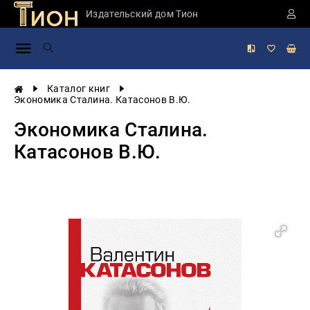
Издательский дом Тион
Занимательная
наука
История
Каталог книг
России
Экономика Сталина. Катасонов В.Ю.
Мировая
Экономика Сталина.
история
Катасонов В.Ю.
Экономика
Фантастика
и
приключения
Учебная
литература
Мир
будущего
Публицистика