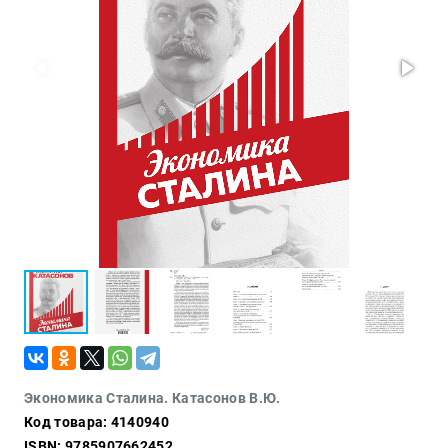
Проза
Тайное и
непознанное
Образ
жизни
Философия
Военная
история
Конспирология
Политика
Религия
Туризм
Разное
Кухня,
Экономика Сталина. Катасонов В.Ю.
гастрономия,
Код товара: 4140940
кулинария
ISBN: 9785907662452